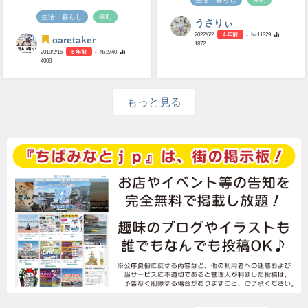
生活・暮らし
幸町
うさりぃ
2022/6/2
4 年前
- №11329
caretaker
1872
2018/2/16
8 年前
- №2740
4008
もっと見る