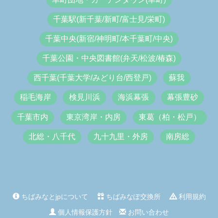
千葉駅(新千葉/新町/富士見/栄町)
千葉中央(新宿/神明町/本千葉町/中央)
千葉公園・中央図書館(弁天/松波/椿森)
西千葉(千葉大学/みどり台/西登戸)
蘇我
稲毛海岸
検見川浜
海浜幕張
幕張豊砂
千葉市内
東京湾岸・内房
東葛（柏・松戸）
北総・八千代
九十九里・外房
南房総
ちばみなとjpについて
ちばみなぽ交換所
利用規約
個人情報保護方針
お問い合わせ