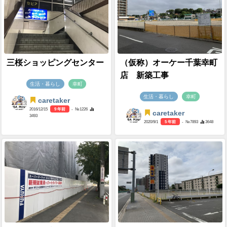
三桜ショッピングセンター
（仮称）オーケー千葉幸町
店 新築工事
生活・暮らし
幸町
生活・暮らし
幸町
caretaker
2016/12/15
9 年前
- №1226
caretaker
3493
2020/9/1
5 年前
- №7893
3648