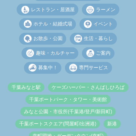
レストラン・居酒屋
ラーメン
ホテル・結婚式場
イベント
お散歩・公園
生活・暮らし
趣味・カルチャー
ご案内
募集中！
専門サービス
千葉みなと駅
ケーズハーバー・さんばしひろば
千葉ポートパーク・タワー・美術館
みなと公園・市役所(千葉港/登戸/新田町)
千葉ポートスクエア(問屋町/出洲港)
新港
幸町団地・ガーデンタウン(幸町)