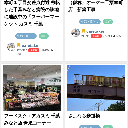
幸町１丁目交差点付近 移転
（仮称）オーケー千葉幸町
した千葉みなと病院の跡地
店 新築工事
に建設中の「スーパーマー
生活・暮らし
幸町
ケット カスミ 千葉...
caretaker
生活・暮らし
幸町
2020/9/1
5 年前
- №7891
3715
caretaker
2017/11/10
8 年前
- №2230
2846
フードスクエアカスミ 千葉
さよなら歩道橋
みなと店 青果コーナー
生活・暮らし
幸町