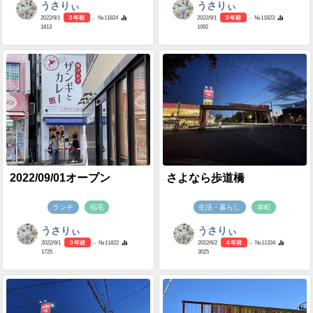
うさりぃ
うさりぃ
2022/9/1
3 年前
- №11824
2022/9/1
3 年前
- №11823
1813
1092
2022/09/01オープン
さよなら歩道橋
ランチ
稲毛
生活・暮らし
幸町
うさりぃ
うさりぃ
2022/9/1
3 年前
- №11822
2022/6/2
4 年前
- №11334
1725
3025