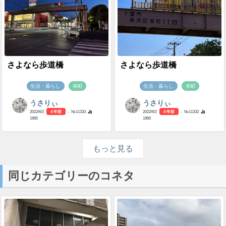
さよなら歩道橋
さよなら歩道橋
生活・暮らし
幸町
生活・暮らし
幸町
うさりぃ
うさりぃ
2022/6/2
4 年前
- №11333
2022/6/2
4 年前
- №11332
1965
1960
もっと見る
同じカテゴリーのコネタ