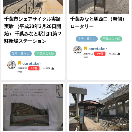
生活・暮らし
千葉みなと駅
「みなとこどもクリニ...
caretaker
生活・暮らし
千葉みなと駅
2017/6/12
9 年前
- №1846
2415
caretaker
2016/5/4
10 年前
- №259
3678
千葉市シェアサイクル実証
千葉みなと駅西口（海側）
実験 （平成30年3月26日開
ロータリー
始） 千葉みなと駅北口第２
生活・暮らし
千葉みなと駅
駐輪場ステーション
caretaker
生活・暮らし
千葉みなと駅
2017/6/12
9 年前
- №1832
3482