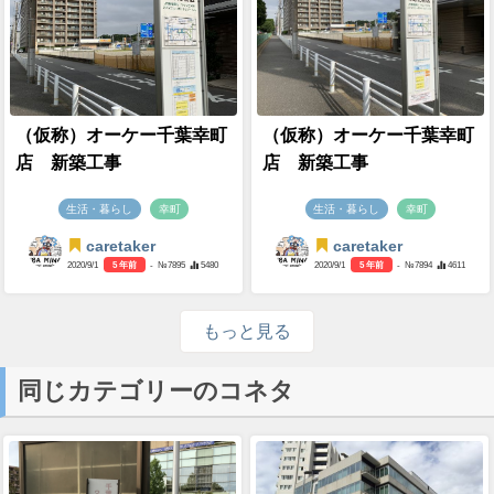
MIKU FLYER・戸閉時アナ
ちばみなとjpのFacebook
ウンス
グループが出来ました♪
募集
カルチャー
千葉みなと駅
caretaker
caretaker
2020/12/10
5 年前
- №8333
2021/6/16
5 年前
- №9031
4360
3887
（仮称）オーケー千葉幸町
（仮称）オーケー千葉幸町
店 新築工事
店 新築工事
生活・暮らし
幸町
生活・暮らし
幸町