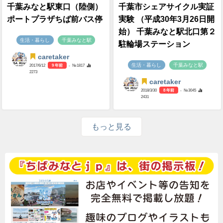
caretaker
2018/3/30
8 年前
- №3048
2237
千葉みなと駅東口（陸側）
千葉市シェアサイクル実証
ポートプラザちば前バス停
実験 （平成30年3月26日開
始） 千葉みなと駅北口第２
生活・暮らし
千葉みなと駅
駐輪場ステーション
caretaker
生活・暮らし
千葉みなと駅
2017/6/12
9 年前
- №1817
2273
caretaker
2018/3/30
8 年前
- №3045
2431