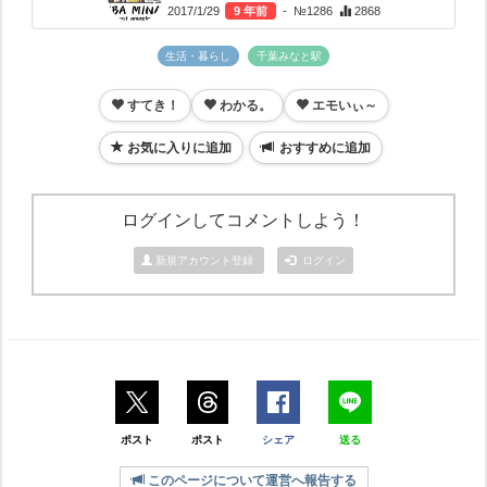
MapLibre
|
OpenFreeMap
© OpenMapTiles
Data from
OpenStreetMap
caretaker
2017/1/29
9 年前
- №1286
2868
生活・暮らし
千葉みなと駅
すてき！
わかる。
エモいぃ～
お気に入りに追加
おすすめに追加