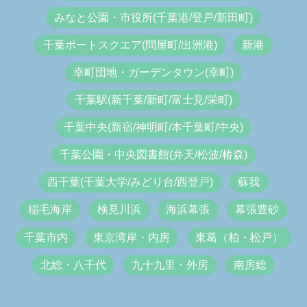
お散歩・公園
生活・暮らし
趣味・カルチャー
ご案内
募集中！
専門サービス
千葉みなと駅
ケーズハーバー・さんばしひろば
千葉ポートパーク・タワー・美術館
みなと公園・市役所(千葉港/登戸/新田町)
千葉ポートスクエア(問屋町/出洲港)
新港
幸町団地・ガーデンタウン(幸町)
千葉駅(新千葉/新町/富士見/栄町)
千葉中央(新宿/神明町/本千葉町/中央)