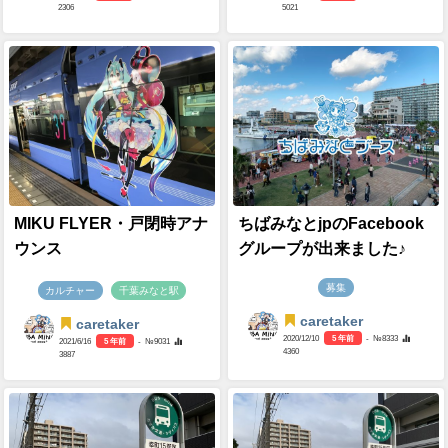
海浜幕張でラーメンの口に
大賀ハスと池のボートとモ
なったときの個人的フロー
ノレール。 ザ・千葉公園！
チャート🍜2023/7/31版
って感じです。
ラーメン
海浜幕張
お散歩・公園
千葉公園
caretaker
caretaker
2023/7/31
3 年前
- №14217
2021/6/29
5 年前
- №9248
2306
5021