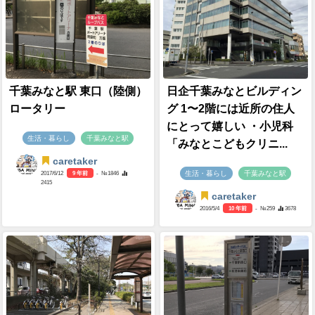
caretaker
caretaker
2020/9/1
5 年前
- №7895
5480
2020/9/1
5 年前
- №7894
4611
もっと見る
同じカテゴリーのコネタ
千葉みなと駅 東口（陸側）
日企千葉みなとビルディン
ロータリー
グ 1〜2階には近所の住人
にとって嬉しい ・小児科