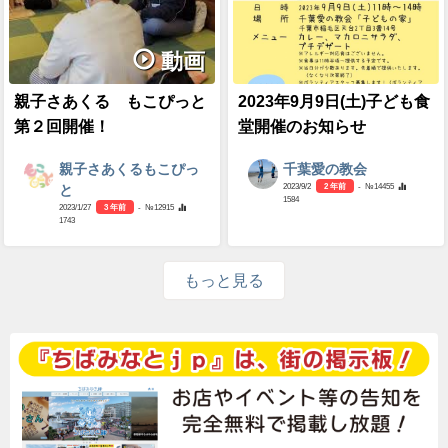
動画
親子さあくる もこぴっと
2023年9月9日(土)子ども食
第２回開催！
堂開催のお知らせ
親子さあくるもこぴっ
千葉愛の教会
2023/9/2
2 年前
- №14455
と
1584
2023/1/27
3 年前
- №12915
1743
もっと見る