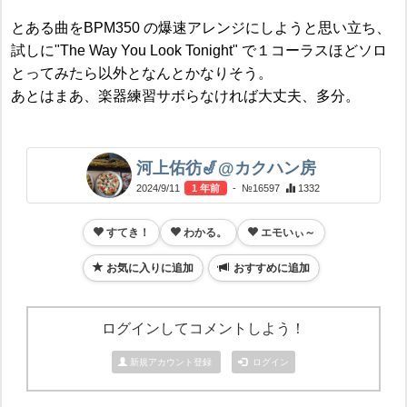
とある曲をBPM350 の爆速アレンジにしようと思い立ち、
試しに"The Way You Look Tonight" で１コーラスほどソロ
とってみたら以外となんとかなりそう。
あとはまあ、楽器練習サボらなければ大丈夫、多分。
河上佑彷🎷@カクハン房
2024/9/11
1 年前
- №16597
1332
すてき！
わかる。
エモいぃ～
お気に入りに追加
おすすめに追加
ログインしてコメントしよう！
新規アカウント登録
ログイン