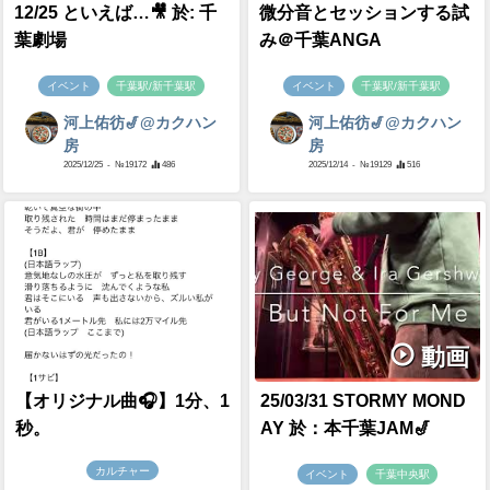
12/25 といえば…🎥 於: 千
微分音とセッションする試
葉劇場
み＠千葉ANGA
イベント
千葉駅/新千葉駅
イベント
千葉駅/新千葉駅
河上佑彷🎷@カクハン
河上佑彷🎷@カクハン
房
房
2025/12/25
- №19172
486
2025/12/14
- №19129
516
動画
【オリジナル曲🎧】1分、1
25/03/31 STORMY MOND
秒。
AY 於：本千葉JAM🎷
カルチャー
イベント
千葉中央駅