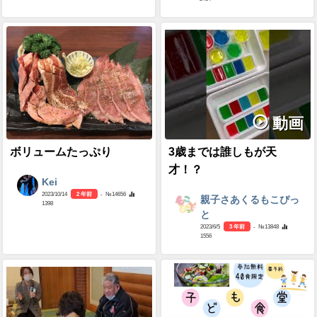
動画
ボリュームたっぷり
3歳までは誰しもが天
才！？
Kei
2023/10/14
2 年前
- №14656
親子さあくるもこぴっ
1398
と
2023/6/5
3 年前
- №13848
1556