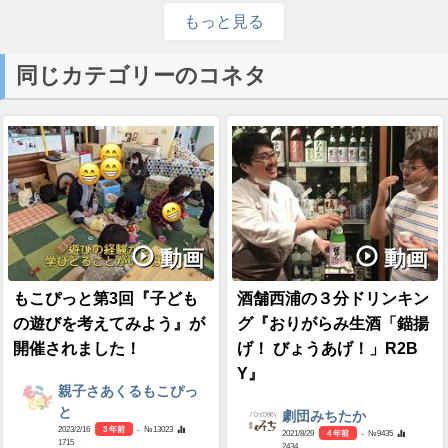
もっと見る
同じカテゴリーのコネタ
動画
動画
もこぴっと第3回『子ども
酒舗西浦の３分ドリンキン
の遊びを考えてみよう』が
グ『おりがらみ生酒「錨揚
開催されました！
げ！ びょうあげ！」R2B
Y』
親子さあくるもこぴっ
と
劇団みちたか
2023/2/16
3 年前
- №13023
2021/8/29
4 年前
- №9435
1715
2434