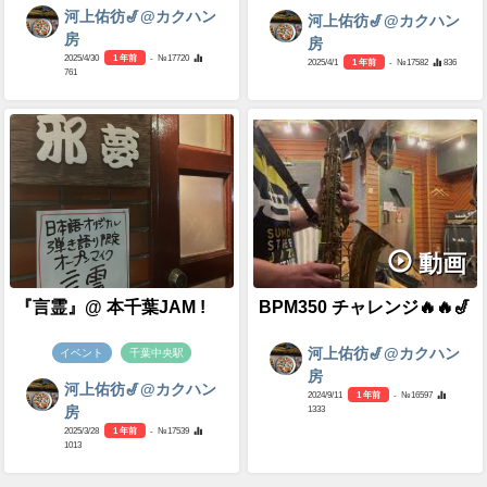
河上佑彷🎷@カクハン
河上佑彷🎷@カクハン
房
房
2025/4/30
1 年前
- №17720
2025/4/1
1 年前
- №17582
836
761
動画
『言霊』@ 本千葉JAM !
BPM350 チャレンジ🔥🔥🎷
河上佑彷🎷@カクハン
イベント
千葉中央駅
房
河上佑彷🎷@カクハン
2024/9/11
1 年前
- №16597
1333
房
2025/3/28
1 年前
- №17539
1013