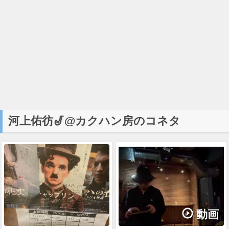
河上佑彷🎷@カクハン房のコネタ
動画