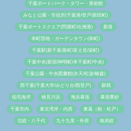
千葉ポートパーク・タワー・美術館
みなと公園・市役所(千葉港/登戸/新田町)
千葉ポートスクエア(問屋町/出洲港)
新港
幸町団地・ガーデンタウン(幸町)
千葉駅(新千葉/新町/富士見/栄町)
千葉中央(新宿/神明町/本千葉町/中央)
千葉公園・中央図書館(弁天/松波/椿森)
西千葉(千葉大学/みどり台/西登戸)
蘇我
稲毛海岸
検見川浜
海浜幕張
幕張豊砂
千葉市内
東京湾岸・内房
東葛（柏・松戸）
北総・八千代
九十九里・外房
南房総