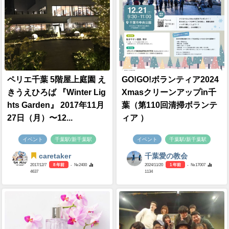
ペリエ千葉 5階屋上庭園 え
GO!GO!ボランティア2024
きうえひろば 『Winter Lig
Xmasクリーンアップin千
hts Garden』 2017年11月
葉（第110回清掃ボランテ
27日（月）〜12...
ィア ）
イベント
千葉駅/新千葉駅
イベント
千葉駅/新千葉駅
caretaker
千葉愛の教会
2017/12/7
8 年前
- №2400
2024/11/20
1 年前
- №17007
4637
1134