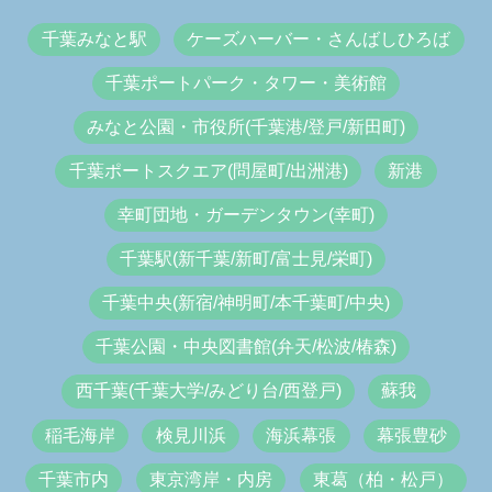
千葉みなと駅
ケーズハーバー・さんばしひろば
千葉ポートパーク・タワー・美術館
みなと公園・市役所(千葉港/登戸/新田町)
千葉ポートスクエア(問屋町/出洲港)
新港
幸町団地・ガーデンタウン(幸町)
千葉駅(新千葉/新町/富士見/栄町)
千葉中央(新宿/神明町/本千葉町/中央)
千葉公園・中央図書館(弁天/松波/椿森)
西千葉(千葉大学/みどり台/西登戸)
蘇我
稲毛海岸
検見川浜
海浜幕張
幕張豊砂
千葉市内
東京湾岸・内房
東葛（柏・松戸）