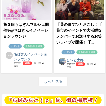
第３回ちばぎんマルシェ開
千葉の町でひとおこし！ 千
催✨️@ちばぎんイノベーシ
葉市のイベントで大活躍な
ョンラウンジ
メンバーでお送りするお笑
いライブが開催！ 千...
イベント
千葉駅/新千葉駅
イベント
千葉駅/新千葉駅
ちばぎんイノベーショ
ンラウンジ
ぽ～と太郎
2022/9/21
3 年前
- №11973
2017/1/27
9 年前
- №1273
2150
3080
もっと見る