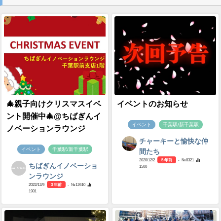
🎄親子向けクリスマスイベ
イベントのお知らせ
ント開催中🎄@ちばぎんイ
イベント
千葉駅/新千葉駅
ノベーションラウンジ
チャーキーと愉快な仲
イベント
千葉駅/新千葉駅
間たち
2020/12/2
5 年前
- №8321
ちばぎんイノベーショ
1500
ンラウンジ
2022/12/9
3 年前
- №12610
1931