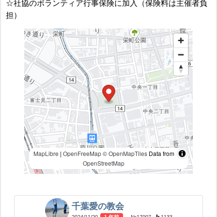
☆社協のボランティア行事保険に加入（保険料は主催者負
担）
MapLibre
|
OpenFreeMap
© OpenMapTiles
Data from
OpenStreetMap
千葉愛の教会