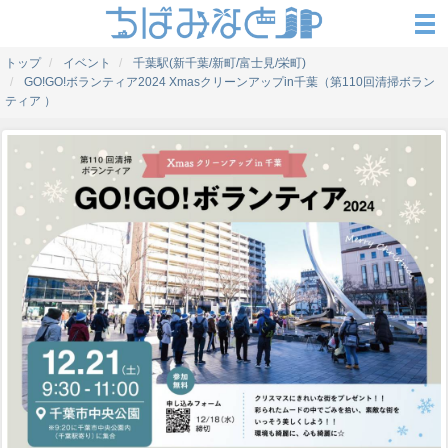
トップ
イベント
千葉駅(新千葉/新町/富士見/栄町)
GO!GO!ボランティア2024 Xmasクリーンアップin千葉（第110回清掃ボラン
ティア ）