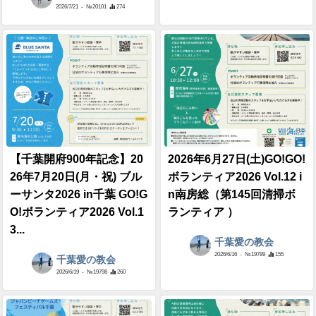
2026/7/21
- №20101
274
【千葉開府900年記念】20
2026年6月27日(土)GO!GO!
26年7月20日(月・祝) ブル
ボランティア2026 Vol.12 i
ーサンタ2026 in千葉 GO!G
n南房総（第145回清掃ボ
O!ボランティア2026 Vol.1
ランティア ）
3...
千葉愛の教会
2026/6/16
- №19789
155
千葉愛の教会
2026/6/19
- №19798
260