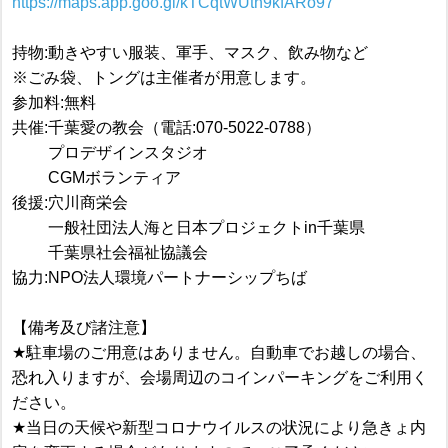
https://maps.app.goo.gl/kTCqtWUth9kfARo97
持物:動きやすい服装、軍手、マスク、飲み物など
※ごみ袋、トングは主催者が用意します。
参加料:無料
共催:千葉愛の教会（電話:070-5022-0788）
プロデザインスタジオ
CGMボランティア
後援:穴川商栄会
一般社団法人海と日本プロジェクトin千葉県
千葉県社会福祉協議会
協力:NPO法人環境パートナーシップちば
【備考及び諸注意】
★駐車場のご用意はありません。自動車でお越しの場合、
恐れ入りますが、会場周辺のコインパーキングをご利用く
ださい。
★当日の天候や新型コロナウイルスの状況により急きょ内