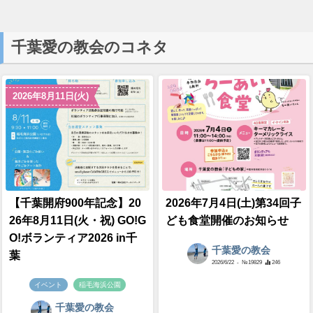
千葉愛の教会のコネタ
2026年8月11日(火)
【千葉開府900年記念】20
2026年7月4日(土)第34回子
26年8月11日(火・祝) GO!G
ども食堂開催のお知らせ
O!ボランティア2026 in千
千葉愛の教会
葉
2026/6/22
- №19829
246
イベント
稲毛海浜公園
千葉愛の教会