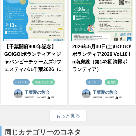
【千葉開府900年記念】
2026年5月30日(土)GO!GO!
GO!GO!ボランティア × ジ
ボランティア2026 Vol.10 i
ャパンビーチゲームズ®フ
n南房総（第143回清掃ボ
ェスティバル千葉2026（...
ランティア）
イベント
稲毛海浜公園
イベント
南房総
千葉愛の教会
千葉愛の教会
2026/5/20
- №19661
372
2026/4/27
- №19553
324
もっと見る
同じカテゴリーのコネタ