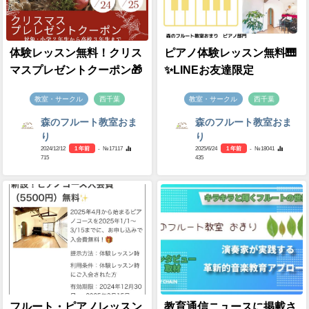
体験レッスン無料！クリス
ピアノ体験レッスン無料🎹
マスプレゼントクーポン🎁
✨LINEお友達限定
教室・サークル
西千葉
教室・サークル
西千葉
森のフルート教室おま
森のフルート教室おま
り
り
2024/12/12
1 年前
- №17117
2025/6/24
1 年前
- №18041
715
435
フルート・ピアノレッスン
教育通信ニュースに掲載さ