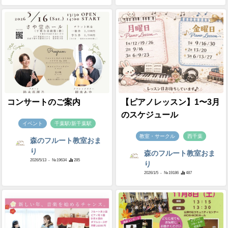
コンサートのご案内
【ピアノレッスン】1〜3月
のスケジュール
イベント
千葉駅/新千葉駅
教室・サークル
西千葉
森のフルート教室おま
り
森のフルート教室おま
2026/5/13
- №19634
285
り
2026/1/5
- №19186
487