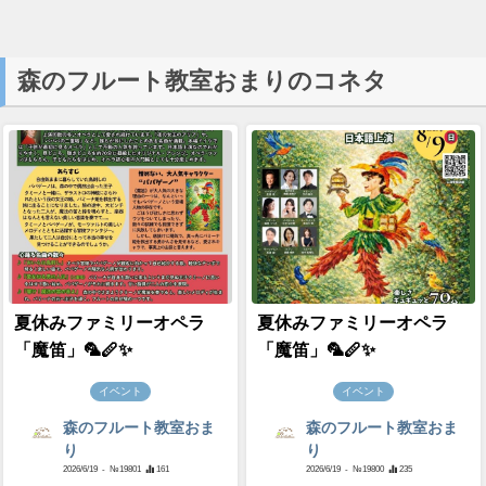
森のフルート教室おまりのコネタ
夏休みファミリーオペラ
夏休みファミリーオペラ
「魔笛」🦜🪈✨
「魔笛」🦜🪈✨
イベント
イベント
森のフルート教室おま
森のフルート教室おま
り
り
2026/6/19
- №19801
161
2026/6/19
- №19800
235