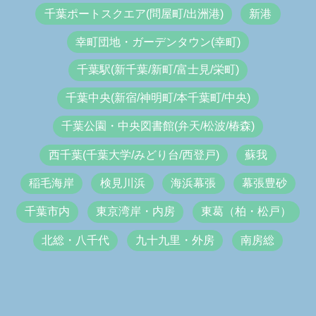
千葉ポートスクエア(問屋町/出洲港)
新港
幸町団地・ガーデンタウン(幸町)
千葉駅(新千葉/新町/富士見/栄町)
千葉中央(新宿/神明町/本千葉町/中央)
千葉公園・中央図書館(弁天/松波/椿森)
西千葉(千葉大学/みどり台/西登戸)
蘇我
稲毛海岸
検見川浜
海浜幕張
幕張豊砂
千葉市内
東京湾岸・内房
東葛（柏・松戸）
北総・八千代
九十九里・外房
南房総