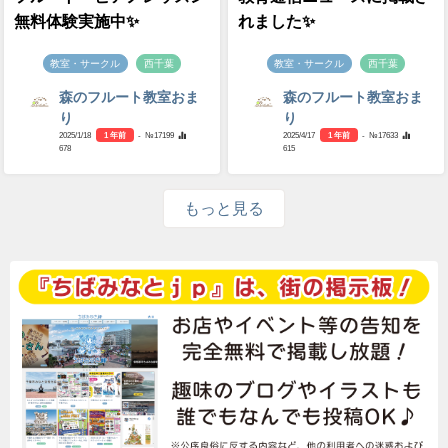
無料体験実施中✨
れました✨
教室・サークル
西千葉
教室・サークル
西千葉
森のフルート教室おま
森のフルート教室おま
り
り
2025/1/18
1 年前
- №17199
2025/4/17
1 年前
- №17633
678
615
もっと見る