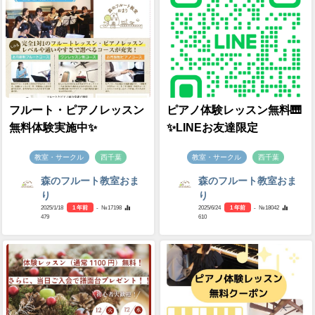
フルート・ピアノレッスン
ピアノ体験レッスン無料🎹
無料体験実施中✨
✨LINEお友達限定
教室・サークル
西千葉
教室・サークル
西千葉
森のフルート教室おま
森のフルート教室おま
り
り
2025/1/18
1 年前
- №17198
2025/6/24
1 年前
- №18042
479
610