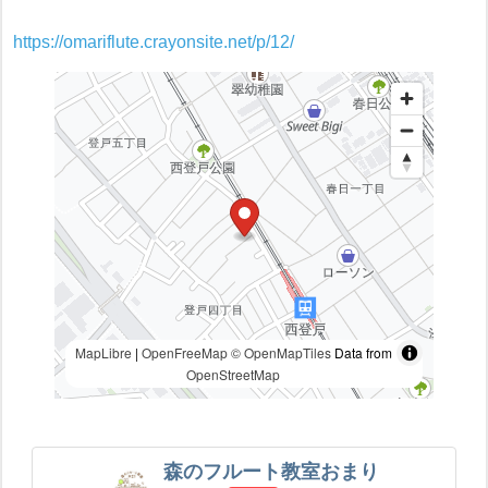
https://omariflute.crayonsite.net/p/12/
MapLibre
|
OpenFreeMap
© OpenMapTiles
Data from
OpenStreetMap
森のフルート教室おまり