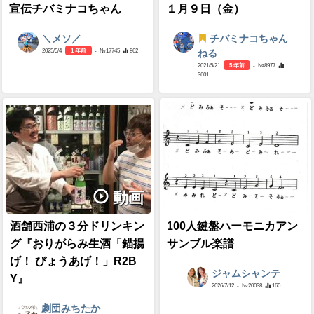
宣伝チバミナコちゃん
１月９日（金）
＼メソ／
チバミナコちゃん
2025/5/4
1 年前
- №17745
862
ねる
2021/5/21
5 年前
- №8977
3601
動画
酒舗西浦の３分ドリンキン
100人鍵盤ハーモニカアン
グ『おりがらみ生酒「錨揚
サンブル楽譜
げ！ びょうあげ！」R2B
ジャムシャンテ
Y』
2026/7/12
- №20038
160
劇団みちたか