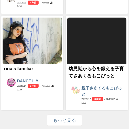
2021/8/29
4 年前
- №9435
2434
rina's familiar
幼児期から心を鍛える子育
てさあくるもこぴっと
DANCE ILY
2022/8/14
3 年前
- №11687
親子さあくるもこぴっ
2239
と
2023/5/12
3 年前
- №13687
1508
もっと見る