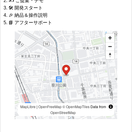
2. ✍️ ご提案・デモ
3. 🛠 開発スタート
4. 🎉 納品＆操作説明
5. 📘 アフターサポート
MapLibre
|
OpenFreeMap
© OpenMapTiles
Data from
OpenStreetMap