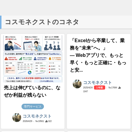
コスモネクストのコネタ
「Excelから卒業して、業
務を“未来”へ。」
― Webアプリで、もっと
早く・もっと正確に・もっ
と安...
コスモネクスト
売上は伸びているのに、な
2025/4/24
1 年前
- №17694
1047
ぜか利益が残らない
専門サービス
コスモネクスト
2026/4/29
- №19561
322