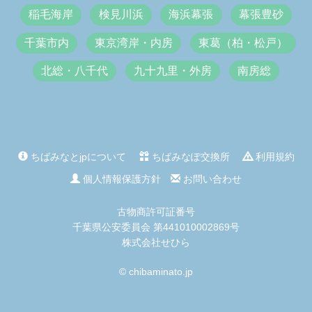
稲毛海岸
検見川浜
海浜幕張
幕張豊砂
千葉市内
東京湾岸・内房
東葛（柏・松戸）
北総・八千代
九十九里・外房
南房総
ちばみなとjpについて
ちばみなぽ交換所
利用規約
個人情報保護方針
お問い合わせ
古物商許可証番号
千葉県公安委員会 第441010002869号
株式会社せひら
© chibaminato.jp