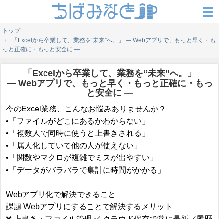
トップ
「Excelから卒業して、業務を“未来”へ。」 ― Webアプリで、もっと早く・も
っと正確に・もっと安全に ―
「Excelから卒業して、業務を“未来”へ。」
― Webアプリで、もっと早く・もっと正確に・もっ
と安全に ―
今のExcel業務、こんなお悩みありませんか？
•「ファイルがどこにあるかわからない」
•「複数人で同時に使うと上書きされる」
•「属人化していて他の人が使えない」
•「関数やマクロが複雑でミスが出やすい」
•「データがバラバラで集計に時間がかかる」
Webアプリ化で解決できること
課題 Webアプリにすることで解決するメリット
❌ 上書き・ファイル管理 ✅ クラウド保存で常に最新／履歴