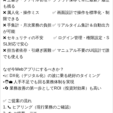
も残る
❌ 属人化・操作ミス ✅ 画面設計で操作を標準化・制
限できる
❌ 手集計・月次業務の負担 ✅ リアルタイム集計＆自動出力
が可能
❌ セキュリティの不安 ✅ ログイン管理・権限設定・S
SL対応で安心
❌ 担当者依存・引継ぎ困難 ✅ マニュアル不要のUI設計で誰
でも使える
なぜ今Webアプリにするべきか？
•📈 DX化（デジタル化）の波に乗る絶好のタイミング
•🧑‍💼 人手不足でも回る業務体制を実現
•🔄 業務改善の第一歩としてROI（投資対効果）も高い
✅ ご提案の流れ
1. 📞 ヒアリング（現行業務のご確認）