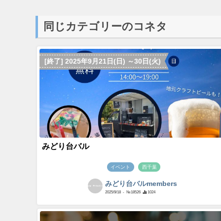
同じカテゴリーのコネタ
[終了] 2025年9月21日(日) ～30日(火)
みどり台バル
イベント
西千葉
みどり台バルmembers
2025/9/18
- №18526
1024