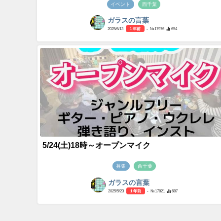
イベント
西千葉
ガラスの言葉
2025/6/13
1 年前
- №17976
654
5/24(土)18時～オープンマイク
募集
西千葉
ガラスの言葉
2025/5/23
1 年前
- №17821
687