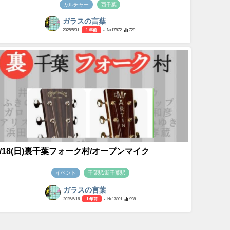
カルチャー
西千葉
ガラスの言葉
2025/5/31
1 年前
- №17872
729
5/18(日)裏千葉フォーク村/オープンマイク
イベント
千葉駅/新千葉駅
ガラスの言葉
2025/5/16
1 年前
- №17801
998