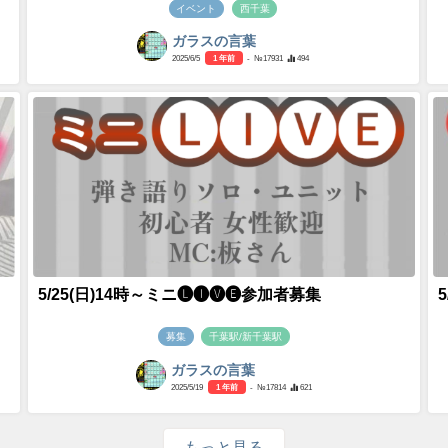
イベント
西千葉
ガラスの言葉
2025/6/5
1 年前
- №17931
494
5/25(日)14時～ミニ🅛🅘🅥🅔参加者募集
募集
千葉駅/新千葉駅
ガラスの言葉
2025/5/19
1 年前
- №17814
621
もっと見る