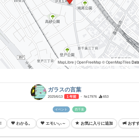
MapLibre
|
OpenFreeMap
© OpenMapTiles
Data
ガラスの言葉
2025/6/13
1 年前
- №17976
653
イベント
西千葉
！
わかる。
エモいぃ～
お気に入りに追加
おす