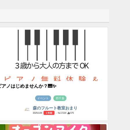
ピアノはじめませんか？🎹✨
イベント
西千葉
森のフルート教室おまり
2025/1/29
1 年前
- №17234
675