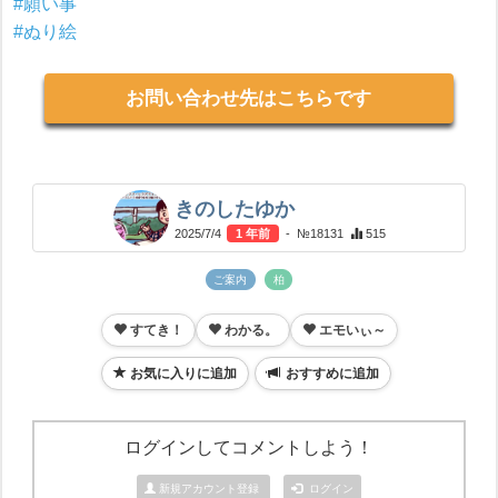
#願い事
#ぬり絵
お問い合わせ先はこちらです
きのしたゆか
2025/7/4
1 年前
- №18131
515
ご案内
柏
すてき！
わかる。
エモいぃ～
お気に入りに追加
おすすめに追加
ログインしてコメントしよう！
新規アカウント登録
ログイン