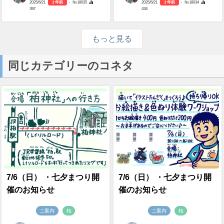
2025/6/21
1 年前
- №18035
2025/6/21
1 年前
- №18034
397
434
もっと見る
同じカテゴリーのコネタ
7/6（日） ・七夕まつり開
7/6（日） ・七夕まつり開
催のお知らせ
催のお知らせ
ご案内
柏
ご案内
柏