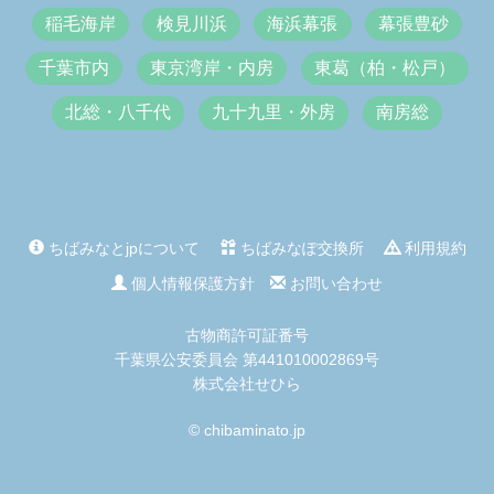
稲毛海岸
検見川浜
海浜幕張
幕張豊砂
千葉市内
東京湾岸・内房
東葛（柏・松戸）
北総・八千代
九十九里・外房
南房総
ちばみなとjpについて
ちばみなぽ交換所
利用規約
個人情報保護方針
お問い合わせ
古物商許可証番号
千葉県公安委員会 第441010002869号
株式会社せひら
© chibaminato.jp