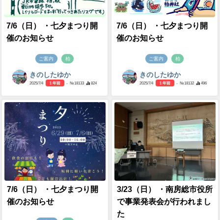
7/6（日） ・七夕まつり開
7/6（日） ・七夕まつり開
催のお知らせ
催のお知らせ
ご案内
柏
ご案内
柏
きのしたゆか
きのしたゆか
2025/7/4
1 年前
- №18133
824
2025/7/4
1 年前
- №18132
496
7/6（日） ・七夕まつり開
3/23（日） ・南房総市役所
催のお知らせ
で事業発表会が行われまし
た