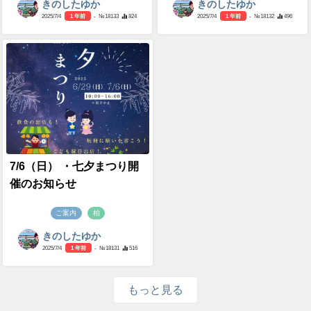
きのしたゆか
きのしたゆか
2025/7/4
1 年前
- №18133
824
2025/7/4
1 年前
- №18132
496
7/6（日） ・七夕まつり開
催のお知らせ
ご案内
柏
きのしたゆか
2025/7/4
1 年前
- №18131
516
もっと見る