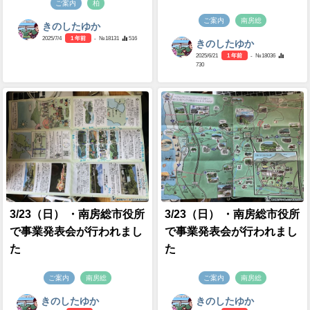
ご案内
柏
ご案内
南房総
きのしたゆか
2025/7/4
1 年前
- №18131
516
きのしたゆか
2025/6/21
1 年前
- №18036
730
3/23（日） ・南房総市役所
3/23（日） ・南房総市役所
で事業発表会が行われまし
で事業発表会が行われまし
た
た
ご案内
南房総
ご案内
南房総
きのしたゆか
きのしたゆか