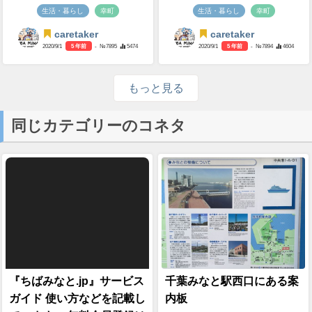
生活・暮らし
幸町
生活・暮らし
幸町
caretaker
caretaker
2020/9/1
5 年前
- №7895
5474
2020/9/1
5 年前
- №7894
4604
もっと見る
同じカテゴリーのコネタ
『ちばみなと.jp』サービス
千葉みなと駅西口にある案
ガイド 使い方などを記載し
内板