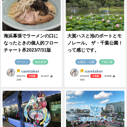
海浜幕張でラーメンの口に
大賀ハスと池のボートとモ
なったときの個人的フロー
ノレール。 ザ・千葉公園！
チャート🍜2023/7/31版
って感じです。
ラーメン
海浜幕張
お散歩・公園
千葉公園
caretaker
caretaker
2023/7/31
3 年前
- №14217
2021/6/29
5 年前
- №9248
2298
5004