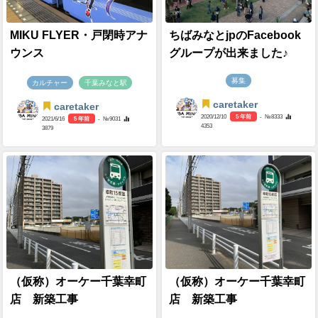
MIKU FLYER・戸閉時アナ
ちばみなとjpのFacebook
ウンス
グループが出来ました♪
募集
カルチャー
千葉みなと駅
caretaker
caretaker
2020/12/10
5 年前
- №8333
2021/6/16
5 年前
- №9031
4353
3879
（仮称）オーケー千葉幸町
（仮称）オーケー千葉幸町
店 新築工事
店 新築工事