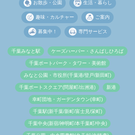
お散歩・公園
生活・暮らし
趣味・カルチャー
ご案内
募集中！
専門サービス
千葉みなと駅
ケーズハーバー・さんばしひろば
千葉ポートパーク・タワー・美術館
みなと公園・市役所(千葉港/登戸/新田町)
千葉ポートスクエア(問屋町/出洲港)
新港
幸町団地・ガーデンタウン(幸町)
千葉駅(新千葉/新町/富士見/栄町)
千葉中央(新宿/神明町/本千葉町/中央)