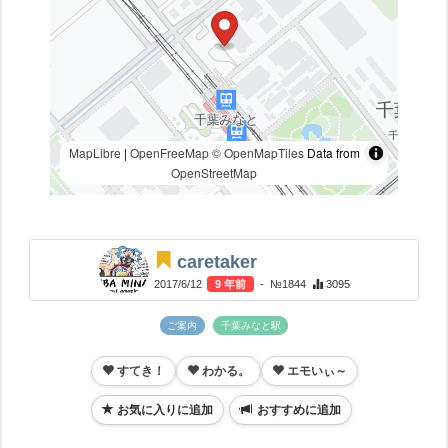
MapLibre
|
OpenFreeMap
© OpenMapTiles
Data from
OpenStreetMap
caretaker
2017/6/12
9 年前
- №1844
3095
ご案内
千葉みなと駅
すてき！
わかる。
エモいぃ～
お気に入りに追加
おすすめに追加