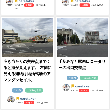
caretaker
caretaker
2017/11/15
8 年前
- №2240
2016/4/25
10 年前
- №8
7340
3361
突き当たりの交差点までく
千葉みなと駅西口ロータリ
ると海が見えます。 左側に
ーの出口交差点
見える建物は結婚式場のア
ご案内
千葉みなと駅
マンダンセイル。
caretaker
ご案内
千葉みなと駅
2016/5/4
10 年前
- №7
5545
caretaker
2016/5/4
10 年前
- №9
4885