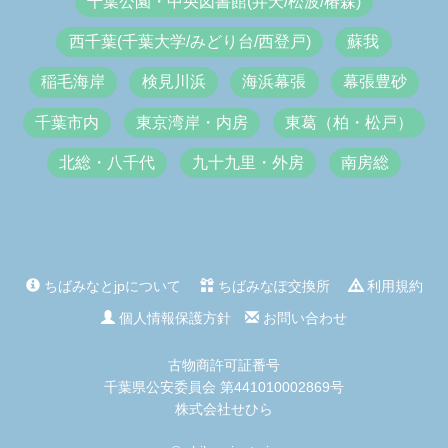
千葉公園・中央図書館(弁天/松波/椿森)
西千葉(千葉大学/みどり台/西登戸)
蘇我
稲毛海岸
検見川浜
海浜幕張
幕張豊砂
千葉市内
東京湾岸・内房
東葛（柏・松戸）
北総・八千代
九十九里・外房
南房総
ちばみなとjpについて
ちばみなぽ交換所
利用規約
個人情報保護方針
お問い合わせ
古物商許可証番号
千葉県公安委員会 第441010002869号
株式会社せひら