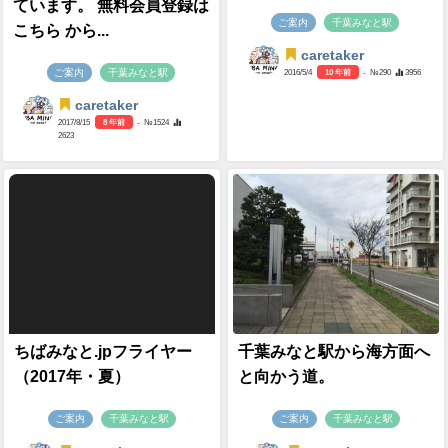
ています。 無料会員登録は
ご案内
千葉みなと駅
こちら から...
caretaker
ご案内
千葉みなと駅
2016/5/4
10 年前
- №290
3956
caretaker
2017/8/15
8 年前
- №1524
2623
ちばみなと.jpフライヤー
千葉みなと駅から海方面へ
（2017年・夏）
と向かう道。
ご案内
千葉みなと駅
ご案内
千葉みなと駅