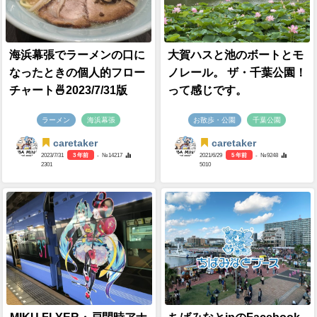
海浜幕張でラーメンの口に
大賀ハスと池のボートとモ
なったときの個人的フロー
ノレール。 ザ・千葉公園！
チャート🍜2023/7/31版
って感じです。
ラーメン
海浜幕張
お散歩・公園
千葉公園
caretaker
caretaker
2023/7/31
3 年前
- №14217
2021/6/29
5 年前
- №9248
2301
5010