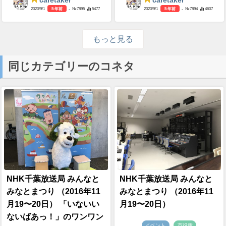
caretaker
caretaker
2020/9/1
5 年前
- №7895
5477
2020/9/1
5 年前
- №7894
4607
もっと見る
同じカテゴリーのコネタ
NHK千葉放送局 みんなと
NHK千葉放送局 みんなと
みなとまつり （2016年11
みなとまつり （2016年11
月19〜20日） 「いないい
月19〜20日）
ないばあっ！」のワンワン
イベント
市役所