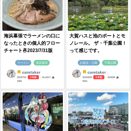
海浜幕張でラーメンの口に
大賀ハスと池のボートとモ
なったときの個人的フロー
ノレール。 ザ・千葉公園！
チャート🍜2023/7/31版
って感じです。
ラーメン
海浜幕張
お散歩・公園
千葉公園
caretaker
caretaker
2023/7/31
3 年前
- №14217
2021/6/29
5 年前
- №9248
2304
5016