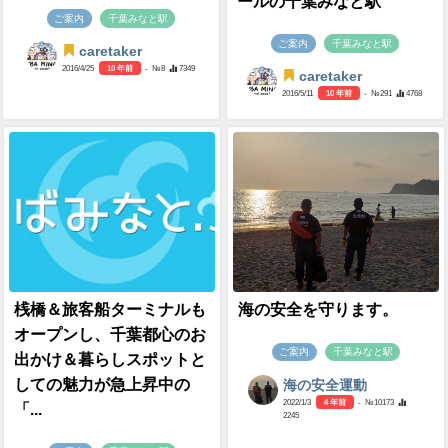
ールの千葉みなと駅
ご案内
千葉みなと駅
ご案内
千葉みなと駅
caretaker
2016/4/25
10 年前
- №8
7349
caretaker
2016/5/11
10 年前
- №291
4768
桟橋＆旅客船ターミナルも
海の安全を守ります。
オープンし、千葉都心のお
ご案内
千葉みなと駅
出かけ＆暮らしスポットと
しての魅力が急上昇中の
海の安全運動
2022/1/3
4 年前
- №10173
「...
2245