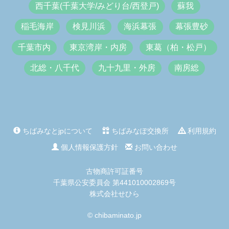
西千葉(千葉大学/みどり台/西登戸)
蘇我
稲毛海岸
検見川浜
海浜幕張
幕張豊砂
千葉市内
東京湾岸・内房
東葛（柏・松戸）
北総・八千代
九十九里・外房
南房総
ちばみなとjpについて
ちばみなぽ交換所
利用規約
個人情報保護方針
お問い合わせ
古物商許可証番号
千葉県公安委員会 第441010002869号
株式会社せひら
© chibaminato.jp