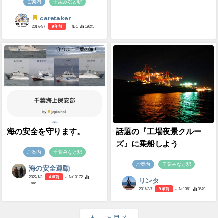
ご案内
千葉みなと駅
caretaker
2017/4/7
9 年前
- №1
19245
海の安全を守ります。
話題の『工場夜景クルー
ズ』に乗船しよう
ご案内
千葉みなと駅
ご案内
千葉みなと駅
海の安全運動
2022/1/3
4 年前
- №10172
リンタ
1645
2017/3/7
9 年前
- №1361
3649