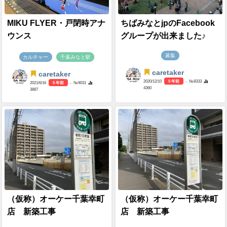
MIKU FLYER・戸閉時アナ
ちばみなとjpのFacebook
ウンス
グループが出来ました♪
募集
カルチャー
千葉みなと駅
caretaker
caretaker
2020/12/10
5 年前
- №8333
2021/6/16
5 年前
- №9031
4360
3887
（仮称）オーケー千葉幸町
（仮称）オーケー千葉幸町
店 新築工事
店 新築工事