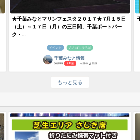
日
★千葉みなとマリンフェスタ２０１７★ 7月１５日
（土）～１７日（月）の三日間、千葉ポートパー
ク・...
イベント
さんばしひろば
千葉みなと情報
2017/7/9
9 年前
- №2349
3028
もっと見る