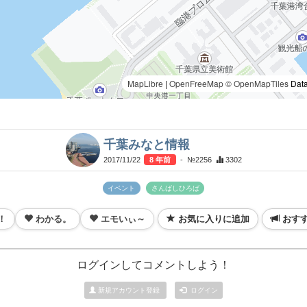
MapLibre
|
OpenFreeMap
© OpenMapTiles
Data
千葉みなと情報
2017/11/22
8 年前
- №2256
3302
イベント
さんばしひろば
！
わかる。
エモいぃ～
お気に入りに追加
おす
ログインしてコメントしよう！
新規アカウント登録
ログイン