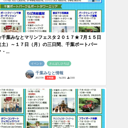
★千葉みなとマリンフェスタ２０１７★ 7月１５日
（土）～１７日（月）の三日間、千葉ポートパー
・...
イベント
さんばしひろば
千葉みなと情報
2017/7/9
9 年前
- №2351
2193