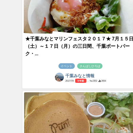
★千葉みなとマリンフェスタ２０１７★ 7月１５
（土）～１７日（月）の三日間、千葉ポートパー
ク・...
イベント
さんばしひろば
千葉みなと情報
2017/7/9
9 年前
- №2353
2654