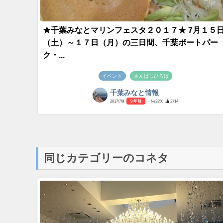
★千葉みなとマリンフェスタ２０１７★ 7月１５
（土）～１７日（月）の三日間、千葉ポートパー
ク・...
イベント
さんばしひろば
千葉みなと情報
2017/7/9
9 年前
- №2350
2714
同じカテゴリーのコネタ