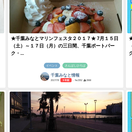
日
★千葉みなとマリンフェスタ２０１７★ 7月１５日
（土）～１７日（月）の三日間、千葉ポートパー
ク・...
ク
イベント
さんばしひろば
千葉みなと情報
2017/7/9
9 年前
- №2352
2668