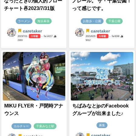
なったときの個人的フロー
ノレール。 ザ・千葉公園！
チャート🍜2023/7/31版
って感じです。
ラーメン
海浜幕張
お散歩・公園
千葉公園
caretaker
caretaker
2023/7/31
3 年前
- №14217
2021/6/29
5 年前
- №9248
2303
5012
MIKU FLYER・戸閉時アナ
ちばみなとjpのFacebook
ウンス
グループが出来ました♪
募集
カルチャー
千葉みなと駅
caretaker