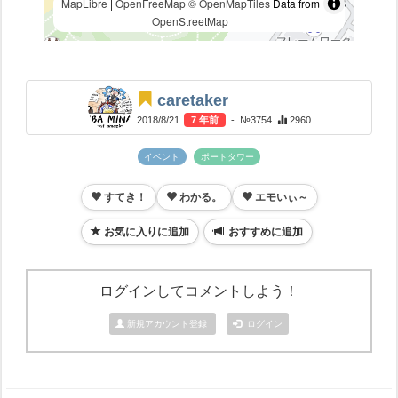
MapLibre
|
OpenFreeMap
© OpenMapTiles
Data from
OpenStreetMap
caretaker
2018/8/21
7 年前
- №3754
2960
イベント
ポートタワー
すてき！
わかる。
エモいぃ～
お気に入りに追加
おすすめに追加
ログインしてコメントしよう！
新規アカウント登録
ログイン