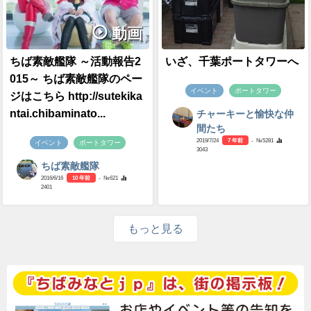
動画
ちば素敵艦隊 ～活動報告2
いざ、千葉ポートタワーへ
015～ ちば素敵艦隊のペー
イベント
ポートタワー
ジはこちら http://sutekika
ntai.chibaminato...
チャーキーと愉快な仲
間たち
2019/7/24
7 年前
- №5281
イベント
ポートタワー
3043
ちば素敵艦隊
2016/6/16
10 年前
- №621
2401
もっと見る