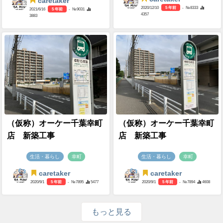
caretaker
2020/12/10
5 年前
- №8333
2021/6/16
5 年前
- №9031
4357
3883
（仮称）オーケー千葉幸町
（仮称）オーケー千葉幸町
店 新築工事
店 新築工事
生活・暮らし
幸町
生活・暮らし
幸町
caretaker
caretaker
2020/9/1
5 年前
- №7895
5477
2020/9/1
5 年前
- №7894
4608
もっと見る