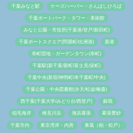
千葉みなと駅
ケーズハーバー・さんばしひろば
千葉ポートパーク・タワー・美術館
みなと公園・市役所(千葉港/登戸/新田町)
千葉ポートスクエア(問屋町/出洲港)
新港
幸町団地・ガーデンタウン(幸町)
千葉駅(新千葉/新町/富士見/栄町)
千葉中央(新宿/神明町/本千葉町/中央)
千葉公園・中央図書館(弁天/松波/椿森)
西千葉(千葉大学/みどり台/西登戸)
蘇我
稲毛海岸
検見川浜
海浜幕張
幕張豊砂
千葉市内
東京湾岸・内房
東葛（柏・松戸）