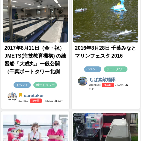
2017年8月11日（金・祝）
2016年8月28日 千葉みなと
JMETS(海技教育機構) の練
マリンフェスタ 2016
習船「大成丸」一般公開
イベント
ポートタワー
（千葉ポートタワー北側...
ちば素敵艦隊
イベント
ポートタワー
2016/10/13
9 年前
- №976
3145
caretaker
2017/8/11
8 年前
- №2109
2007