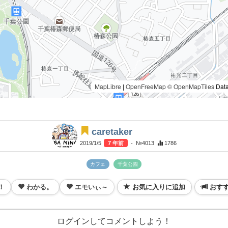
MapLibre
|
OpenFreeMap
© OpenMapTiles
Data
caretaker
2019/1/5
7 年前
- №4013
1786
カフェ
千葉公園
！
わかる。
エモいぃ～
お気に入りに追加
おす
ログインしてコメントしよう！