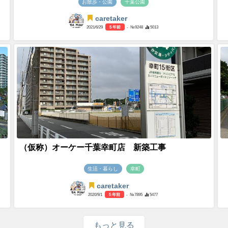
お散歩・公園
千葉公園
caretaker
2021/6/29
5 年前
- №9248
5013
（仮称）オーケー千葉幸町店 新築工事
生活・暮らし
幸町
caretaker
2020/9/1
5 年前
- №7895
5477
もっと見る