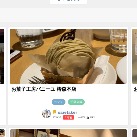
お菓子工房バニーユ 椿森本店
カフェ
千葉公園
caretaker
2019/1/5
7 年前
- №4006
1482