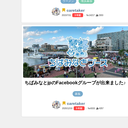
ラーメン
海浜幕張
caretaker
2023/7/31
3 年前
- №14217
2303
ちばみなとjpのFacebookグループが出来ました♪
募集
caretaker
2020/12/10
5 年前
- №8333
4357