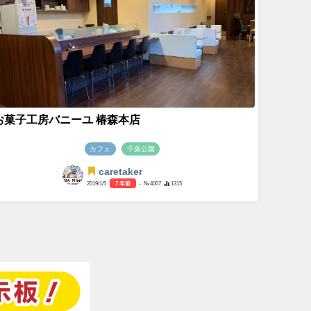
お菓子工房バニーユ 椿森本店
カフェ
千葉公園
caretaker
2019/1/5
7 年前
- №4007
1315