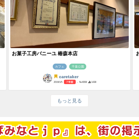
お菓子工房バニーユ 椿森本店
カフェ
千葉公園
caretaker
2019/1/5
7 年前
- №4008
1438
もっと見る