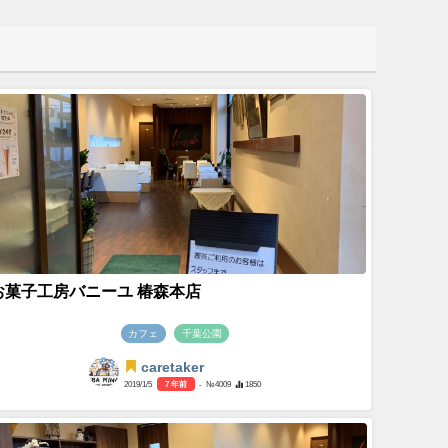
お菓子工房バニーユ 椿森本店
カフェ
千葉公園
caretaker
2019/1/5
7 年前
- №4009
1850