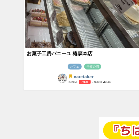
お菓子工房バニーユ 椿森本店
カフェ
千葉公園
caretaker
2019/1/5
7 年前
- №4010
1400