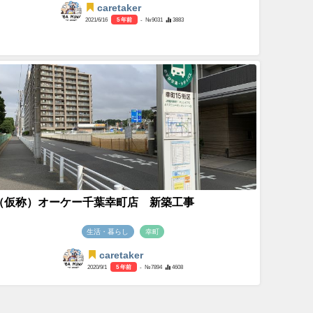
caretaker
2021/6/16
5 年前
- №9031
3883
（仮称）オーケー千葉幸町店 新築工事
生活・暮らし
幸町
caretaker
2020/9/1
5 年前
- №7894
4608