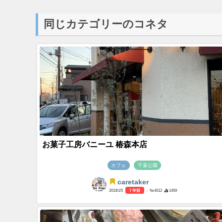
同じカテゴリーのコネタ
お菓子工房バニーユ 椿森本店
カフェ
千葉公園
caretaker
2019/1/5
7 年前
- №4012
1459