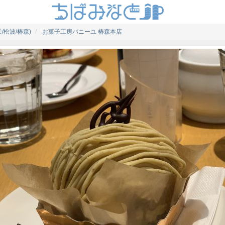
/松波/椿森)
お菓子工房バニーユ 椿森本店