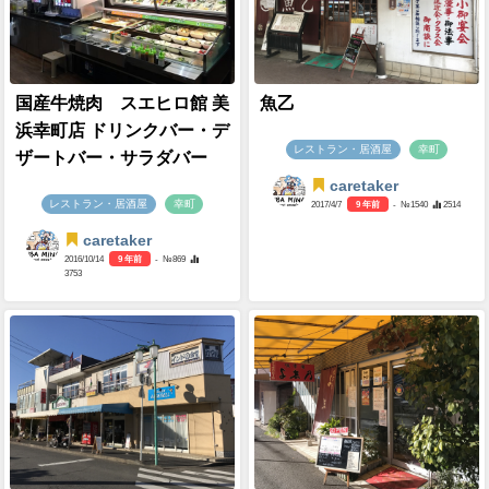
国産牛焼肉 スエヒロ館 美
魚乙
浜幸町店 ドリンクバー・デ
レストラン・居酒屋
幸町
ザートバー・サラダバー
caretaker
レストラン・居酒屋
幸町
2017/4/7
9 年前
- №1540
2514
caretaker
2016/10/14
9 年前
- №869
3753