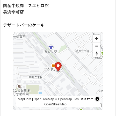
国産牛焼肉 スエヒロ館
美浜幸町店
デザートバーのケーキ
MapLibre
|
OpenFreeMap
© OpenMapTiles
Data from
OpenStreetMap