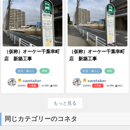
（仮称）オーケー千葉幸町
（仮称）オーケー千葉幸町
店 新築工事
店 新築工事
生活・暮らし
幸町
生活・暮らし
幸町
caretaker
caretaker
2020/9/1
5 年前
- №7895
5482
2020/9/1
5 年前
- №7894
4611
もっと見る
同じカテゴリーのコネタ