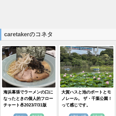
caretakerのコネタ
海浜幕張でラーメンの口に
大賀ハスと池のボートとモ
なったときの個人的フロー
ノレール。 ザ・千葉公園！
チャート🍜2023/7/31版
って感じです。
ラーメン
海浜幕張
お散歩・公園
千葉公園