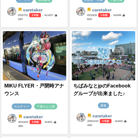
caretaker
caretaker
2023/7/31
3 年前
- №14217
2021/6/29
5 年前
- №9248
2307
5024
MIKU FLYER・戸閉時アナ
ちばみなとjpのFacebook
ウンス
グループが出来ました♪
募集
カルチャー
千葉みなと駅
caretaker
caretaker
2020/12/10
5 年前
- №8333
2021/6/16
5 年前
- №9031
4362
3891