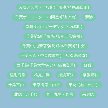
みなと公園・市役所(千葉港/登戸/新田町)
千葉ポートスクエア(問屋町/出洲港)
新港
幸町団地・ガーデンタウン(幸町)
千葉駅(新千葉/新町/富士見/栄町)
千葉中央(新宿/神明町/本千葉町/中央)
千葉公園・中央図書館(弁天/松波/椿森)
西千葉(千葉大学/みどり台/西登戸)
蘇我
稲毛海岸
検見川浜
海浜幕張
幕張豊砂
千葉市内
東京湾岸・内房
東葛（柏・松戸）
北総・八千代
九十九里・外房
南房総