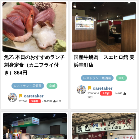
魚乙 本日のおすすめランチ
国産牛焼肉 スエヒロ館 美
刺身定食（カニフライ付
浜幸町店
き）864円
レストラン・居酒屋
幸町
レストラン・居酒屋
幸町
caretaker
2016/10/14
9 年前
- №866
caretaker
2722
2017/4/7
9 年前
- №1539
4121