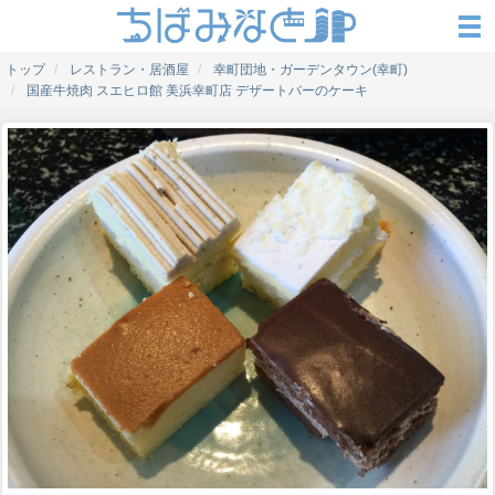
トップ
レストラン・居酒屋
幸町団地・ガーデンタウン(幸町)
国産牛焼肉 スエヒロ館 美浜幸町店 デザートバーのケーキ