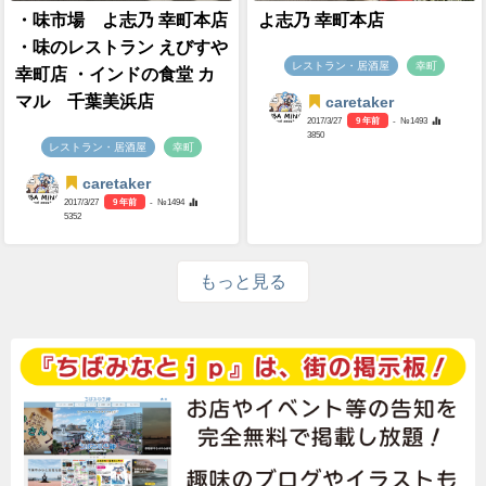
・味市場 よ志乃 幸町本店
よ志乃 幸町本店
・味のレストラン えびすや
レストラン・居酒屋
幸町
幸町店 ・インドの食堂 カ
マル 千葉美浜店
caretaker
2017/3/27
9 年前
- №1493
3850
レストラン・居酒屋
幸町
caretaker
2017/3/27
9 年前
- №1494
5352
もっと見る