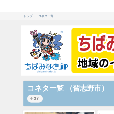
トップ
コネタ一覧
コネタ一覧 （習志野市）
全
3
件