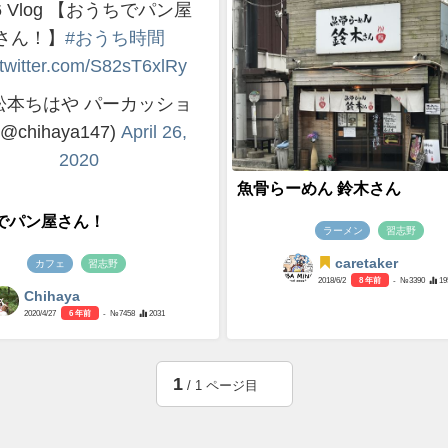
26 Vlog 【おうちでパン屋
さん！】
#おうち時間
.twitter.com/S82sT6xlRy
松本ちはや パーカッショ
(@chihaya147)
April 26,
2020
魚骨らーめん 鈴木さん
でパン屋さん！
ラーメン
習志野
caretaker
カフェ
習志野
2018/6/2
8 年前
- №3390
19
Chihaya
2020/4/27
6 年前
- №7458
2031
1
/ 1 ページ目