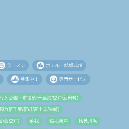
ラーメン
ホテル・結婚式場
募集中！
専門サービス
なと公園・市役所(千葉港/登戸/新田町)
葉駅(新千葉/新町/富士見/栄町)
/西登戸)
蘇我
稲毛海岸
検見川浜