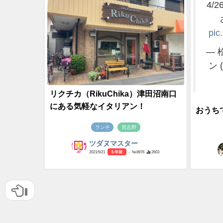
4/
pic
— 
ン 
リクチカ（RikuChika）津田沼南口
にある気軽なイタリアン！
おうち
ランチ
習志野
ツダヌマスター
2021/5/21
5 年前
- №8976
2603