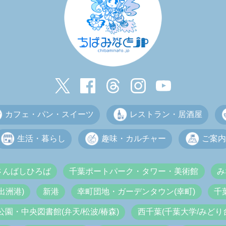
カフェ・パン・スイーツ
レストラン・居酒屋
生活・暮らし
趣味・カルチャー
ご案内
さんばしひろば
千葉ポートパーク・タワー・美術館
み
出洲港)
新港
幸町団地・ガーデンタウン(幸町)
千
公園・中央図書館(弁天/松波/椿森)
西千葉(千葉大学/みどり台