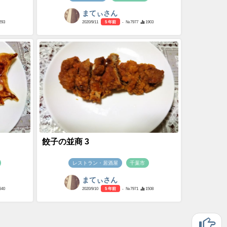
まてぃさん
293
2020/9/11
5 年前
- №7977
1903
餃子の並商 3
レストラン・居酒屋
千葉市
まてぃさん
640
2020/9/10
5 年前
- №7971
1508