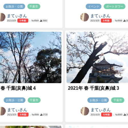
お散歩・公園
千葉市
イベント
ポートタワー
まてぃさん
まてぃさん
2021/3/25
5 年前
- №8569
2683
2021/3/25
5 年前
- №8568
2
 春 千葉(亥鼻)城 4
2021年 春 千葉(亥鼻)城 3
お散歩・公園
千葉市
お散歩・公園
千葉市
まてぃさん
まてぃさん
2021/3/25
5 年前
- №8566
2720
2021/3/25
5 年前
- №8565
2