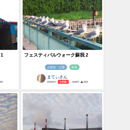
1
フェスティバルウォーク蘇我 2
お散歩・公園
蘇我
まてぃさん
492
2020/9/17
5 年前
- №8057
2654