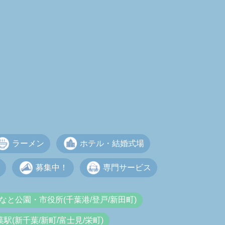
ラーメン
ホテル・結婚式場
募集中！
専門サービス
なと公園・市役所(千葉港/登戸/新田町)
葉駅(新千葉/新町/富士見/栄町)