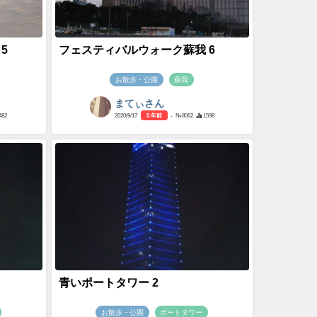
5
フェスティバルウォーク蘇我 6
お散歩・公園
蘇我
まてぃさん
482
2020/9/17
5 年前
- №8062
1598
青いポートタワー 2
お散歩・公園
ポートタワー