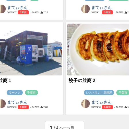
まてぃさん
まてぃさん
2020/9/17
5 年前
- №8064
1714
2020/9/11
5 年前
- №7976
2
商 1
餃子の並商 2
ラーメン
千葉市
レストラン・居酒屋
千葉市
まてぃさん
まてぃさん
2020/9/10
5 年前
- №7969
1961
2020/9/10
5 年前
- №7970
1
1
/ 4 ページ目