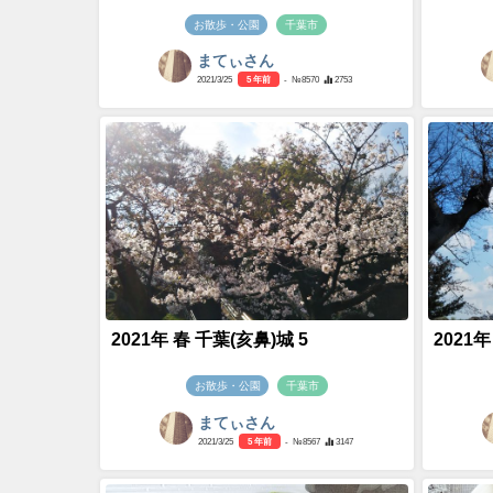
お散歩・公園
千葉市
まてぃさん
2021/3/25
5 年前
- №8570
2753
2021年 春 千葉(亥鼻)城 5
2021年
お散歩・公園
千葉市
まてぃさん
2021/3/25
5 年前
- №8567
3147