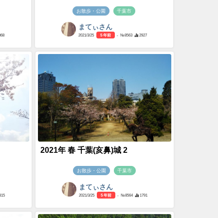
お散歩・公園
千葉市
まてぃさん
868
2021/3/25
5 年前
- №8563
2927
2021年 春 千葉(亥鼻)城 2
お散歩・公園
千葉市
まてぃさん
815
2021/3/25
5 年前
- №8564
1791