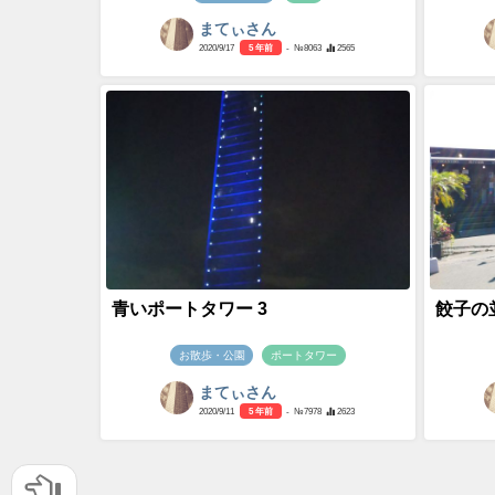
まてぃさん
2020/9/17
5 年前
- №8063
2565
青いポートタワー 3
餃子の並
お散歩・公園
ポートタワー
まてぃさん
2020/9/11
5 年前
- №7978
2623