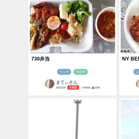
730弁当
NY BE
ランチ
市役所
レ
まてぃさん
2021/2/24
5 年前
- №8520
2199