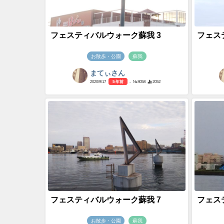
フェスティバルウォーク蘇我 3
フェス
お散歩・公園
蘇我
まてぃさん
2020/9/17
5 年前
- №8058
2052
フェスティバルウォーク蘇我 7
フェス
お散歩・公園
蘇我