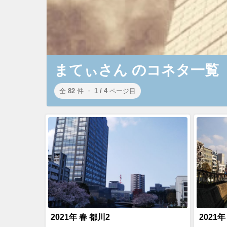
まてぃさん のコネタ一覧
全
82
件 ・
1 / 4
ページ目
2021年 春 都川2
2021年