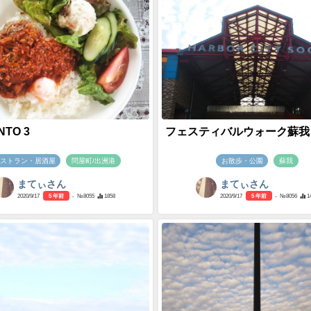
NTO 3
フェスティバルウォーク蘇我 
ストラン・居酒屋
問屋町/出洲港
お散歩・公園
蘇我
まてぃさん
まてぃさん
2020/9/17
5 年前
- №8055
1858
2020/9/17
5 年前
- №8056
1