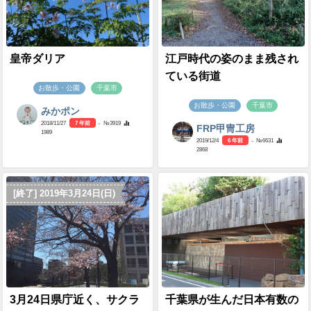
皇帝ダリア
江戸時代の姿のまま残され
ている街道
お散歩・公園
千葉市
お散歩・公園
千葉市
みかポン
2018/11/27
7 年前
- №3919
FRP甲冑工房
1989
2019/12/4
6 年前
- №6631
2868
[終了] 2019年3月24日(日)
3月24日県庁近く、サクラ
千葉県が生んだ日本有数の