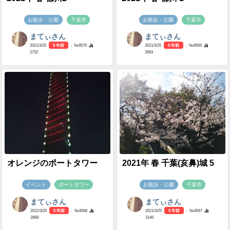
お散歩・公園
千葉市
お散歩・公園
千葉市
まてぃさん
まてぃさん
2021/3/25
5 年前
- №8570
2021/3/25
5 年前
- №8569
2752
2683
オレンジのポートタワー
2021年 春 千葉(亥鼻)城 5
イベント
ポートタワー
お散歩・公園
千葉市
まてぃさん
まてぃさん
2021/3/25
5 年前
- №8568
2021/3/25
5 年前
- №8567
2868
3146