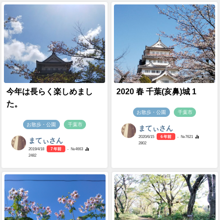
今年は長らく楽しめまし
2020 春 千葉(亥鼻)城 1
た。
お散歩・公園
千葉市
お散歩・公園
千葉市
まてぃさん
2020/6/15
6 年前
- №7621
まてぃさん
2802
2019/4/18
7 年前
- №4663
2482