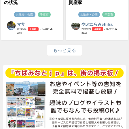
の状況
資産家
お散歩・公園
千葉市
お散歩・公園
千葉市
マサ
やぶにらみchiba
2019/3/24
7 年前
- №4345
2021/9/29
4 年前
- №9617
2094
31826
もっと見る