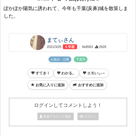
ぽかぽか陽気に誘われて、今年も千葉(亥鼻)城を散策しま
した。
まてぃさん
2021/3/25
5 年前
- №8563
2926
お散歩・公園
千葉市
すてき！
わかる。
エモいぃ～
お気に入りに追加
おすすめに追加
ログインしてコメントしよう！
新規アカウント登録
ログイン