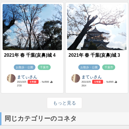
2021年 春 千葉(亥鼻)城 4
2021年 春 千葉(亥鼻)城 3
お散歩・公園
千葉市
お散歩・公園
千葉市
まてぃさん
まてぃさん
2021/3/25
5 年前
- №8566
2021/3/25
5 年前
- №8565
2720
2814
もっと見る
同じカテゴリーのコネタ