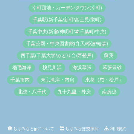
幸町団地・ガーデンタウン(幸町)
千葉駅(新千葉/新町/富士見/栄町)
千葉中央(新宿/神明町/本千葉町/中央)
千葉公園・中央図書館(弁天/松波/椿森)
西千葉(千葉大学/みどり台/西登戸)
蘇我
稲毛海岸
検見川浜
海浜幕張
幕張豊砂
千葉市内
東京湾岸・内房
東葛（柏・松戸）
北総・八千代
九十九里・外房
南房総
ちばみなとjpについて
ちばみなぽ交換所
利用規約