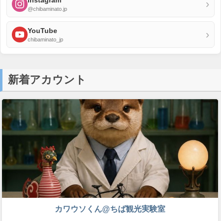
Instagram
›
@chibaminato.jp
YouTube
›
chibaminato_jp
新着アカウント
カワウソくん@ちば観光実験室