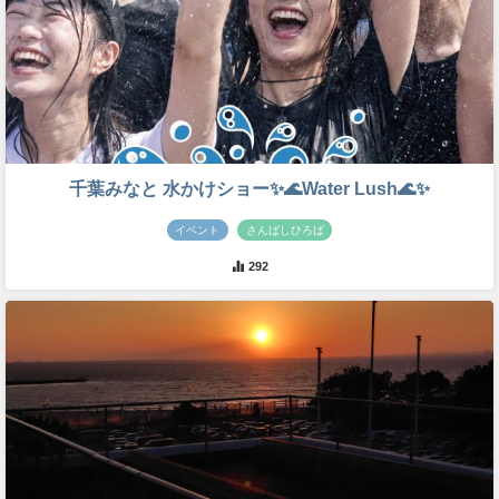
千葉みなと 水かけショー✨🌊Water Lush🌊✨
イベント
さんばしひろば
292