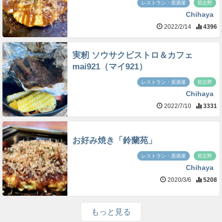
レストラン・居酒屋
習志野
Chihaya
2022/2/14
4396
実籾 ソウサクビストロ＆カフェ
mai921（マイ921）
レストラン・居酒屋
習志野
Chihaya
2022/7/10
3331
お好み焼き「鈴蘭苑」
レストラン・居酒屋
習志野
Chihaya
2020/3/6
5208
もっと見る