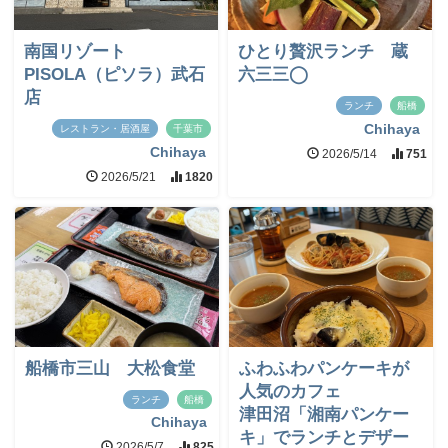
南国リゾート
ひとり贅沢ランチ 蔵
PISOLA（ピソラ）武石
六三三◯
店
ランチ
船橋
Chihaya
レストラン・居酒屋
千葉市
Chihaya
2026/5/14
751
2026/5/21
1820
船橋市三山 大松食堂
ふわふわパンケーキが
人気のカフェ
ランチ
船橋
津田沼「湘南パンケー
Chihaya
キ」でランチとデザー
2026/5/7
825