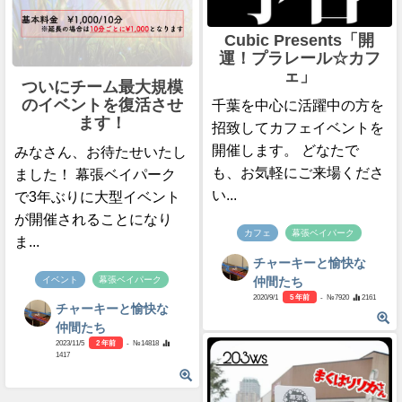
Cubic Presents「開
運！プラレール☆カフ
ェ」
ついにチーム最大規模
のイベントを復活させ
千葉を中心に活躍中の方を
ます！
招致してカフェイベントを
開催します。 どなたで
みなさん、お待たせいたし
も、お気軽にご来場くださ
ました！ 幕張ベイパーク
い...
で3年ぶりに大型イベント
が開催されることになり
カフェ
幕張ベイパーク
ま...
チャーキーと愉快な
イベント
幕張ベイパーク
仲間たち
2020/9/1
5 年前
- №7920
2161
チャーキーと愉快な
仲間たち
2023/11/5
2 年前
- №14818
1417