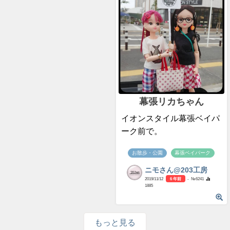
幕張リカちゃん
イオンスタイル幕張ベイパ
ーク前で。
お散歩・公園
幕張ベイパーク
ニモさん@203工房
2019/11/12
6 年前
- №6241
1885
もっと見る