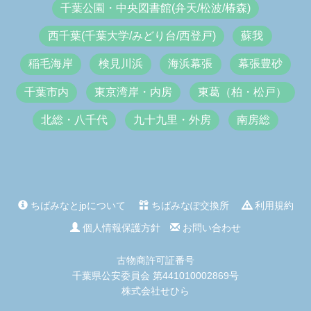
千葉公園・中央図書館(弁天/松波/椿森)
西千葉(千葉大学/みどり台/西登戸)
蘇我
稲毛海岸
検見川浜
海浜幕張
幕張豊砂
千葉市内
東京湾岸・内房
東葛（柏・松戸）
北総・八千代
九十九里・外房
南房総
ちばみなとjpについて
ちばみなぽ交換所
利用規約
個人情報保護方針
お問い合わせ
古物商許可証番号
千葉県公安委員会 第441010002869号
株式会社せひら