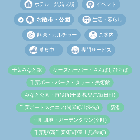
ホテル・結婚式場
イベント
お散歩・公園
生活・暮らし
趣味・カルチャー
ご案内
募集中！
専門サービス
千葉みなと駅
ケーズハーバー・さんばしひろば
千葉ポートパーク・タワー・美術館
みなと公園・市役所(千葉港/登戸/新田町)
千葉ポートスクエア(問屋町/出洲港)
新港
幸町団地・ガーデンタウン(幸町)
千葉駅(新千葉/新町/富士見/栄町)