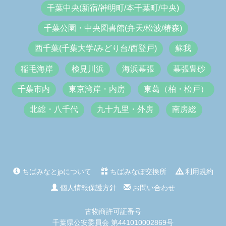
千葉中央(新宿/神明町/本千葉町/中央)
千葉公園・中央図書館(弁天/松波/椿森)
西千葉(千葉大学/みどり台/西登戸)
蘇我
稲毛海岸
検見川浜
海浜幕張
幕張豊砂
千葉市内
東京湾岸・内房
東葛（柏・松戸）
北総・八千代
九十九里・外房
南房総
ちばみなとjpについて
ちばみなぽ交換所
利用規約
個人情報保護方針
お問い合わせ
古物商許可証番号
千葉県公安委員会 第441010002869号