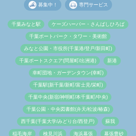
募集中！
専門サービス
千葉みなと駅
ケーズハーバー・さんばしひろば
千葉ポートパーク・タワー・美術館
みなと公園・市役所(千葉港/登戸/新田町)
千葉ポートスクエア(問屋町/出洲港)
新港
幸町団地・ガーデンタウン(幸町)
千葉駅(新千葉/新町/富士見/栄町)
千葉中央(新宿/神明町/本千葉町/中央)
千葉公園・中央図書館(弁天/松波/椿森)
西千葉(千葉大学/みどり台/西登戸)
蘇我
稲毛海岸
検見川浜
海浜幕張
幕張豊砂