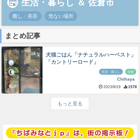
生活・暮らし
＆
佐倉市
癒し・美容
危ない場所
まとめ記事
犬猫ごはん「ナチュラルハーベスト」
「カントリーロード」
生活・暮らし
佐倉
Chihaya
2023/9/19
1578
もっと見る