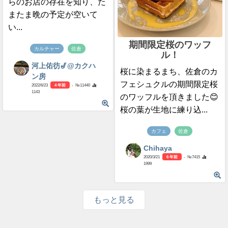
らのお店の存在を知り、た
またま晩の予定が空いて
い...
期間限定桜のワッフ
カルチャー
佐倉
ル！
河上佑彷🎷@カクハ
桜に染まるまち、佐倉のカ
ン房
フェシュクルの期間限定桜
2022/6/23
4 年前
- №11440
1143
のワッフルを頂きました😊
桜の葉が生地に練り込...
カフェ
佐倉
Chihaya
2020/3/21
6 年前
- №7415
1999
もっと見る