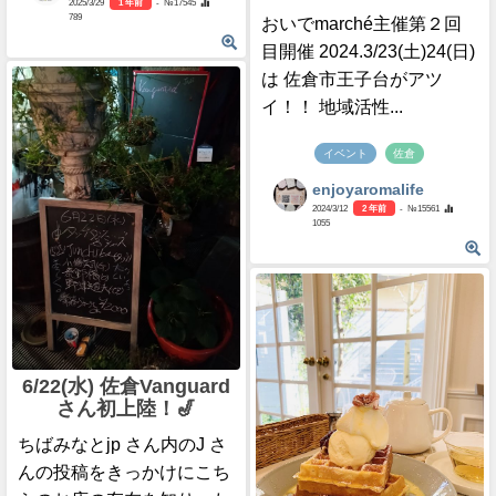
2025/3/29
1 年前
- №17545
789
おいでmarché主催第２回
目開催 2024.3/23(土)24(日)
は 佐倉市王子台がアツ
イ！！ 地域活性...
イベント
佐倉
enjoyaromalife
2024/3/12
2 年前
- №15561
1055
6/22(水) 佐倉Vanguard
さん初上陸！🎷
ちばみなとjp さん内のJ さ
んの投稿をきっかけにこち