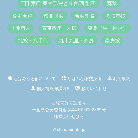
西千葉(千葉大学/みどり台/西登戸)
蘇我
稲毛海岸
検見川浜
海浜幕張
幕張豊砂
千葉市内
東京湾岸・内房
東葛（柏・松戸）
北総・八千代
九十九里・外房
南房総
ちばみなとjpについて
ちばみなぽ交換所
利用規約
個人情報保護方針
お問い合わせ
古物商許可証番号
千葉県公安委員会 第441010002869号
株式会社せひら
© chibaminato.jp