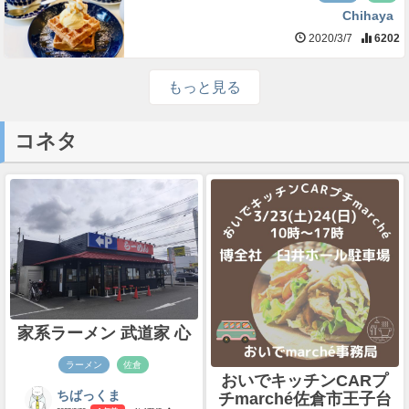
Chihaya
2020/3/7
6202
もっと見る
コネタ
家系ラーメン 武道家 心
ラーメン
佐倉
おいでキッチンCARプ
チmarché佐倉市王子台
ちばっくま