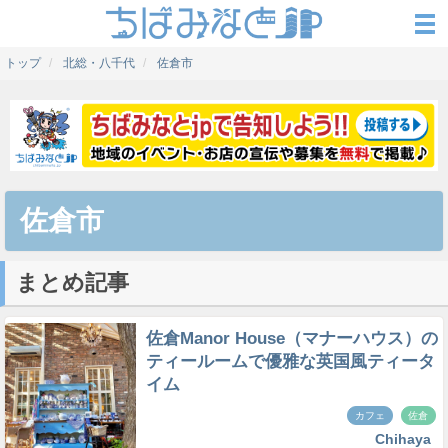
トップ
北総・八千代
佐倉市
佐倉市
まとめ記事
佐倉Manor House（マナーハウス）の
ティールームで優雅な英国風ティータ
イム
カフェ
佐倉
Chihaya