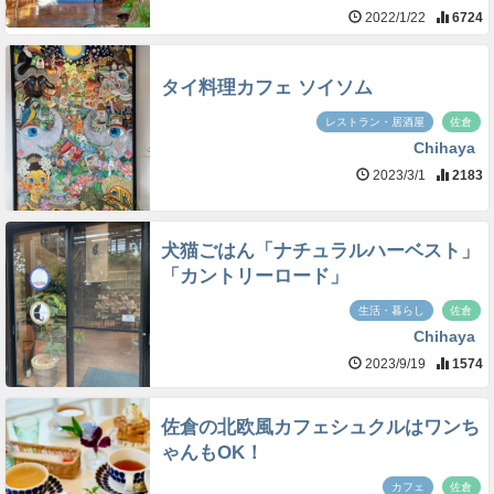
2022/1/22
6724
タイ料理カフェ ソイソム
レストラン・居酒屋
佐倉
Chihaya
2023/3/1
2183
犬猫ごはん「ナチュラルハーベスト」
「カントリーロード」
生活・暮らし
佐倉
Chihaya
2023/9/19
1574
佐倉の北欧風カフェシュクルはワンち
ゃんもOK！
カフェ
佐倉