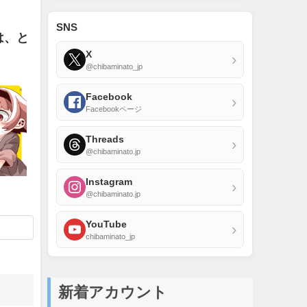
SNS
は、と
X
›
@chibaminato_jp
Facebook
›
Facebookページ
Threads
›
@chibaminato.jp
Instagram
›
@chibaminato.jp
YouTube
›
chibaminato_jp
新着アカウント