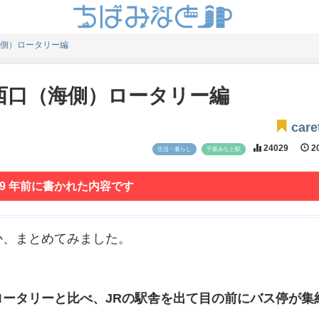
側）ロータリー編
西口（海側）ロータリー編
care
24029
20
生活・暮らし
千葉みなと駅
 9 年前に書かれた内容です
か、まとめてみました。
ータリーと比べ、JRの駅舎を出て目の前にバス停が集