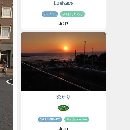
Lush🌊✨
イベント
さんばしひろば
337
のたり
CHIBAMINART
ヨットハーバー
181