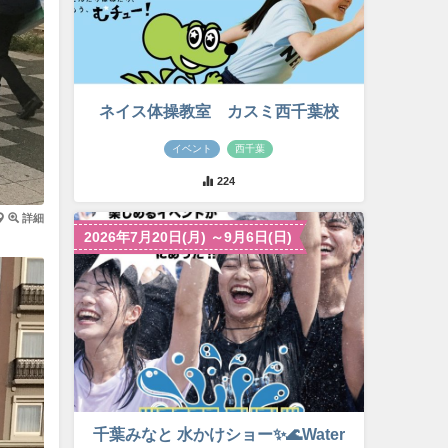
ネイス体操教室 カスミ西千葉校
イベント
西千葉
224
詳細
2026年7月20日(月) ～9月6日(日)
千葉みなと 水かけショー✨🌊Water