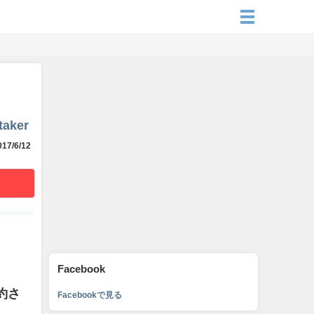
taker
17/6/12
Facebook
約さ
Facebookで見る