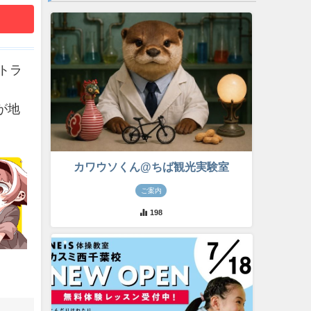
トラ
が地
カワウソくん@ちば観光実験室
ご案内
198