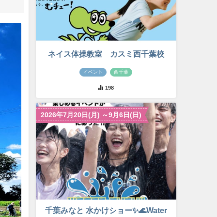
ネイス体操教室 カスミ西千葉校
イベント
西千葉
198
2026年7月20日(月) ～9月6日(日)
千葉みなと 水かけショー✨🌊Water