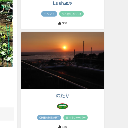
Lush🌊✨
イベント
さんばしひろば
300
のたり
CHIBAMINART
ヨットハーバー
139