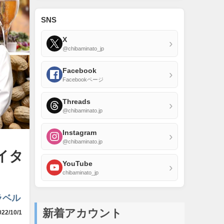
SNS
X
›
@chibaminato_jp
Facebook
›
Facebookページ
Threads
›
@chibaminato.jp
Instagram
›
@chibaminato.jp
イタ
YouTube
›
chibaminato_jp
ラベル
新着アカウント
22/10/1