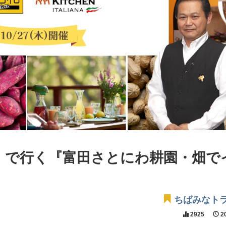
】で行く『富田さとにわ耕園・畑で
ちばみなト
2925
20