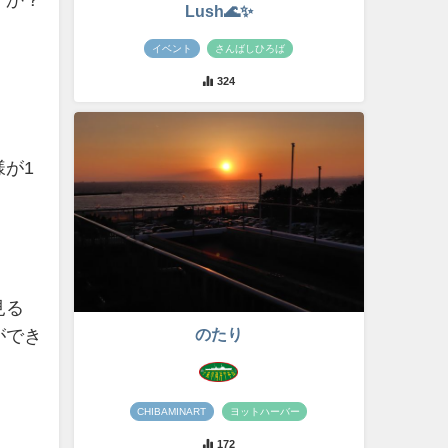
すか？
Lush🌊✨
イベント
さんばしひろば
324
が1
見る
のたり
ができ
CHIBAMINART
ヨットハーバー
172