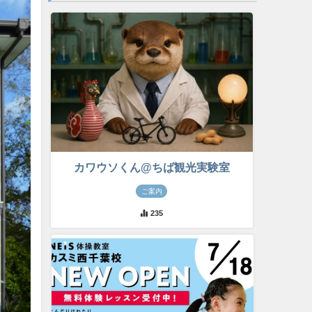
カワウソくん@ちば観光実験室
ご案内
235