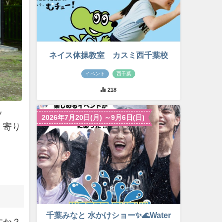
ネイス体操教室 カスミ西千葉校
イベント
西千葉
218
ッ
2026年7月20日(月) ～9月6日(日)
く寄り
千葉みなと 水かけショー✨🌊Water