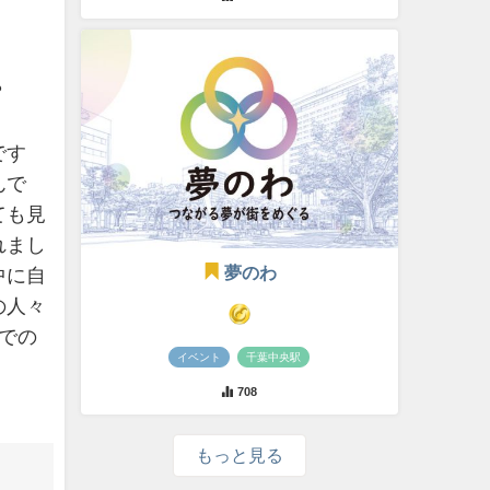
？
です
んで
ても見
れまし
夢のわ
中に自
の人々
での
イベント
千葉中央駅
708
もっと見る