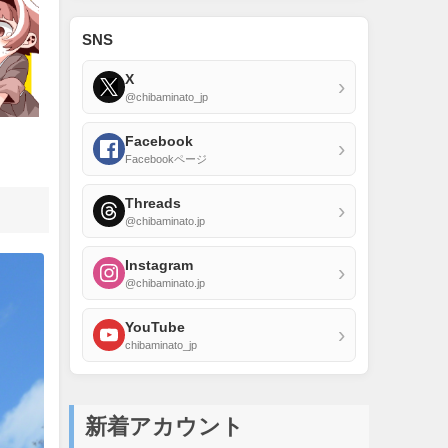
SNS
X
›
@chibaminato_jp
Facebook
›
Facebookページ
Threads
›
@chibaminato.jp
Instagram
›
@chibaminato.jp
YouTube
›
chibaminato_jp
新着アカウント