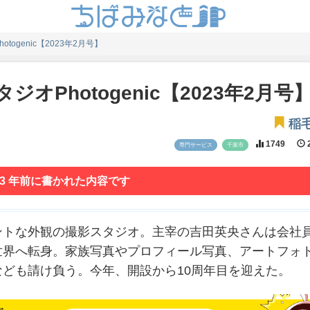
ogenic【2023年2月号】
オPhotogenic【2023年2月号
稲
1749
2
専門サービス
千葉市
 3 年前に書かれた内容です
ントな外観の撮影スタジオ。主宰の吉田英央さんは会社
世界へ転身。家族写真やプロフィール写真、アートフォ
ども請け負う。今年、開設から10周年目を迎えた。