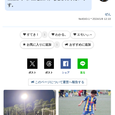
す。
ぜん
№4043-1＊2024/1/8 12:10
すてき！
わかる。
エモいぃ～
1
お気に入りに追加
おすすめに追加
1
ポスト
ポスト
シェア
送る
このページについて運営へ報告する