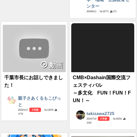
ンター
2026/6/11
- №19771
271
動画
千葉市長にお話しできまし
CMB×Dashain国際交流フ
た！
ェスティバル
～多文化 FUN！FUN！F
親子さあくるもこぴっ
UN！～
と
2023/1/17
3 年前
- №12878
takizawa2725
1776
2024/7/19
2 年前
- №16254
1532