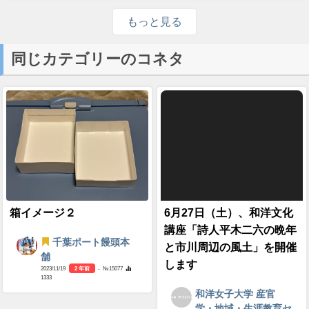
もっと見る
同じカテゴリーのコネタ
箱イメージ２
6月27日（土）、和洋文化
講座「詩人平木二六の晩年
千葉ポート饅頭本
と市川周辺の風土」を開催
舗
します
2023/11/19
2 年前
- №15077
1333
和洋女子大学 産官
学・地域・生涯教育セ