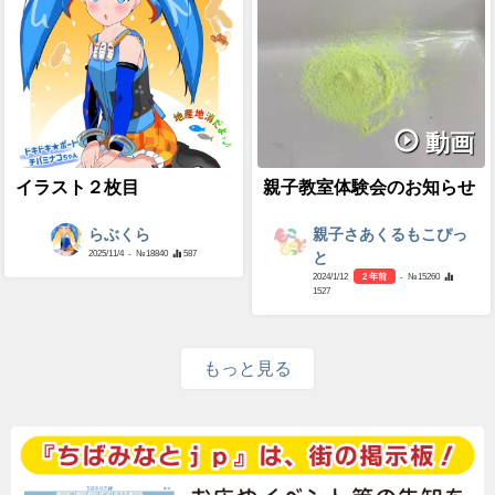
動画
イラスト２枚目
親子教室体験会のお知らせ
らぶくら
親子さあくるもこぴっ
2025/11/4
- №18840
587
と
2024/1/12
2 年前
- №15260
1527
もっと見る