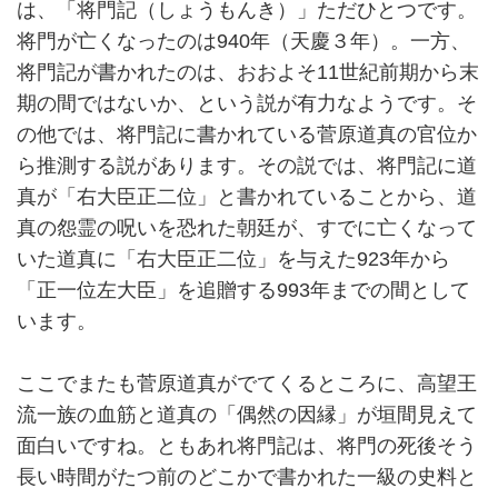
は、「将門記（しょうもんき）」ただひとつです。
将門が亡くなったのは940年（天慶３年）。一方、
将門記が書かれたのは、おおよそ11世紀前期から末
期の間ではないか、という説が有力なようです。そ
の他では、将門記に書かれている菅原道真の官位か
ら推測する説があります。その説では、将門記に道
真が「右大臣正二位」と書かれていることから、道
真の怨霊の呪いを恐れた朝廷が、すでに亡くなって
いた道真に「右大臣正二位」を与えた923年から
「正一位左大臣」を追贈する993年までの間として
います。
ここでまたも菅原道真がでてくるところに、高望王
流一族の血筋と道真の「偶然の因縁」が垣間見えて
面白いですね。ともあれ将門記は、将門の死後そう
長い時間がたつ前のどこかで書かれた一級の史料と