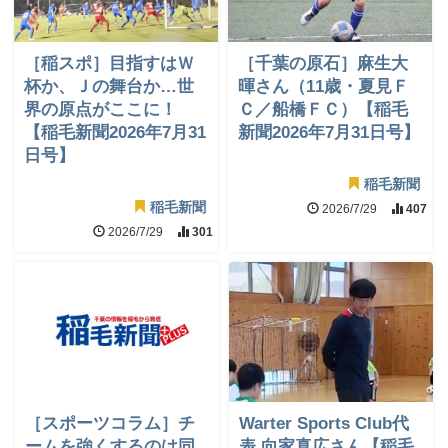
［稲スポ］目指すはＷ
［千葉の原石］麻生大
杯か、Ｊの舞台か…世
暉さん（11歳・夏見Ｆ
界の原点がここに！
Ｃ／船橋ＦＣ）【稲毛
【稲毛新聞2026年7月31
新聞2026年7月31日号】
日号】
稲毛新聞
稲毛新聞
2026/7/29
407
2026/7/29
301
［スポーツコラム］チ
Warter Sports Club代
ームを強くするのは同
表 向家真広さん【稲毛