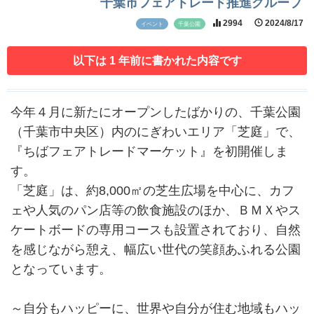
千葉市フェアトレード推進グループ
2994
2024/8/17
イベント
千葉公園
以下は 1 年前に書かれた内容です
今年４月に新たにオープンしたばかりの、千葉公園
（千葉市中央区）内のにぎわいエリア「芝庭」で、
『ちばフェアトレードマーケット』を初開催しま
す。
「芝庭」は、約8,000㎡の芝生広場を中心に、カフ
ェや人気のパン店等の飲食施設のほか、ＢＭＸやス
ケートボードの専用コースも設置されており、自然
を感じながら憩え、幅広い世代の笑顔あふれる公園
となっています。
～自分もハッピーに、世界や自分が住む地域もハッ