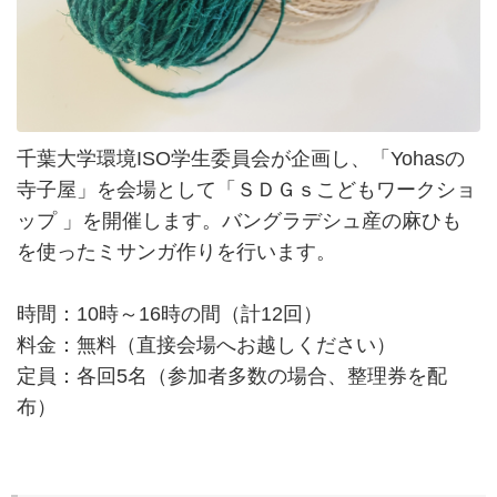
千葉大学環境ISO学生委員会が企画し、「Yohasの
寺子屋」を会場として「ＳＤＧｓこどもワークショ
ップ 」を開催します。バングラデシュ産の麻ひも
を使ったミサンガ作りを行います。
時間：10時～16時の間（計12回）
料金：無料（直接会場へお越しください）
定員：各回5名（参加者多数の場合、整理券を配
布）