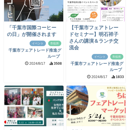
「千葉市国際コーヒー
【千葉市フェアトレー
の日」が開催されます
ドセミナー】明石祥子
さんの講演＆ランチ交
イベント
市役所
流会
千葉市フェアトレード推進グ
ループ
イベント
市役所
2024/8/17
3508
千葉市フェアトレード推進グ
ループ
2024/8/17
1833