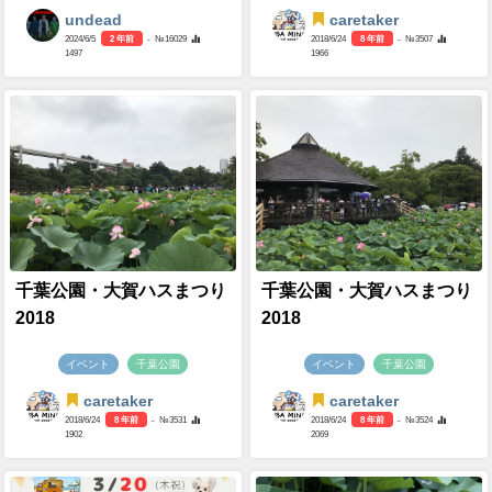
undead
caretaker
2024/6/5
2 年前
- №16029
2018/6/24
8 年前
- №3507
1497
1966
千葉公園・大賀ハスまつり
千葉公園・大賀ハスまつり
2018
2018
イベント
千葉公園
イベント
千葉公園
caretaker
caretaker
2018/6/24
8 年前
- №3531
2018/6/24
8 年前
- №3524
1902
2069