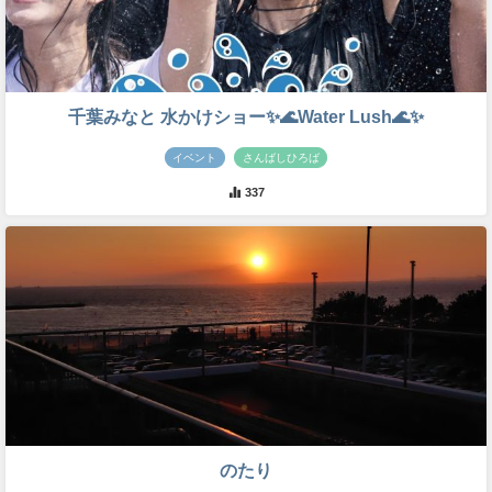
千葉みなと 水かけショー✨🌊Water Lush🌊✨
イベント
さんばしひろば
337
のたり