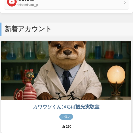
›
chibaminato_jp
新着アカウント
カワウソくん@ちば観光実験室
ご案内
250