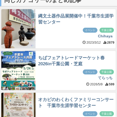
同じカテゴリーのまとめ記事
縄文土器作品展開催中！千葉市生涯学
習センター
イベント
千葉公園
Chihaya
2023/3/12
2879
ちばフェアトレードマーケット春
2026in千葉公園・芝庭
イベント
千葉公園
てらっち
2026/5/9
599
オカピのわくわくファミリーコンサー
ト 千葉市生涯学習センター
イベント
千葉公園