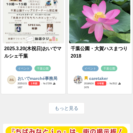
2025.3.20(木祝日)おいでマ
千葉公園・大賀ハスまつり
ルシェ千葉
2018
イベント
千葉公園
イベント
千葉公園
おいでmarché事務局
caretaker
2025/1/21
1 年前
- №17209
2018/6/24
8 年前
- №3512
1437
2478
もっと見る