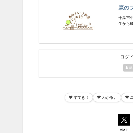
森の
千葉市中
生から6
ログ
新
すてき！
わかる。
ポスト