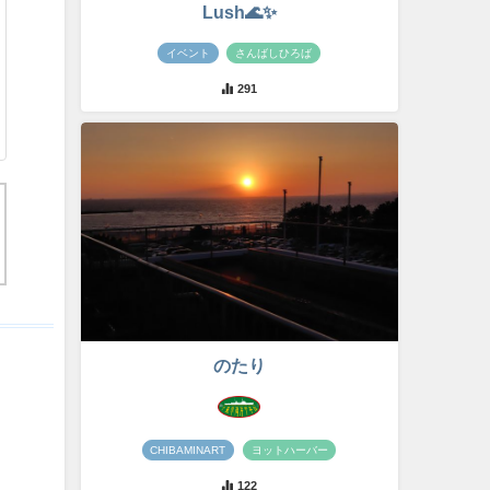
Lush🌊✨
イベント
さんばしひろば
291
のたり
CHIBAMINART
ヨットハーバー
122