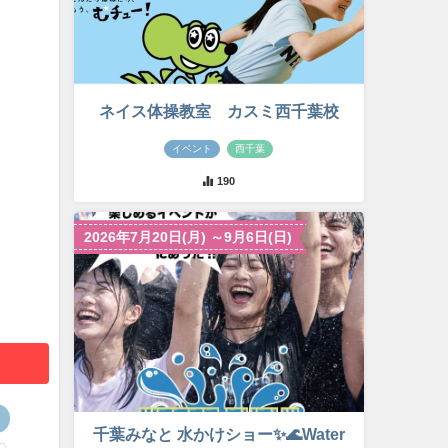
ネイス体操教室 カスミ西千葉校
イベント
西千葉
190
2026年7月20日(月) ～9月6日(日)
千葉みなと 水かけショー✨🌊Water