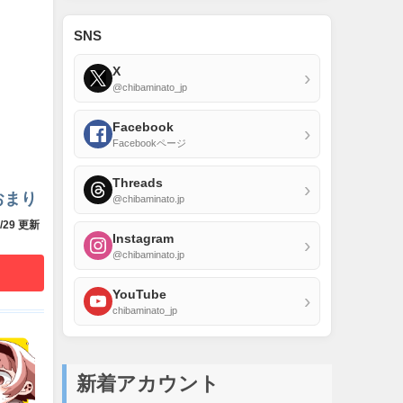
SNS
X
›
@chibaminato_jp
Facebook
›
Facebookページ
Threads
›
おまり
@chibaminato.jp
1/29 更新
Instagram
›
@chibaminato.jp
YouTube
›
chibaminato_jp
新着アカウント