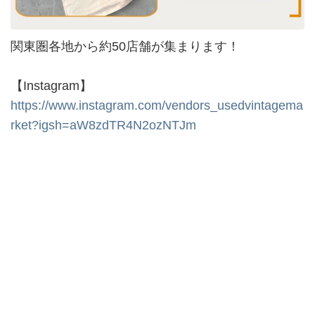
関東圏各地から約50店舗が集まります！
【Instagram】
https://www.instagram.com/vendors_usedvintagema
rket?igsh=aW8zdTR4N2ozNTJm