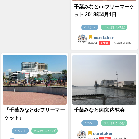
千葉みなとdeフリーマーケ
ット 2018年4月1日
イベント
さんばしひろば
caretaker
2018/4/1
8 年前
- №3123
5136
『千葉みなとdeフリーマー
千葉みなと病院 内覧会
ケット』
イベント
さんばしひろば
イベント
さんばしひろば
caretaker
2017/3/19
9 年前
- №1445