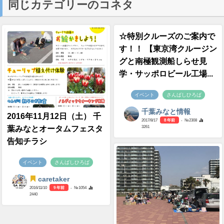
同じカテゴリーのコネタ
☆特別クルーズのご案内で
す！！ 【東京湾クルージン
グと南極観測船しらせ見
学・サッポロビール工場...
イベント
さんばしひろば
千葉みなと情報
2016年11月12日（土） 千
2017/8/17
8 年前
- №2308
3261
葉みなとオータムフェスタ
告知チラシ
イベント
さんばしひろば
caretaker
2016/11/10
9 年前
- №1054
2440