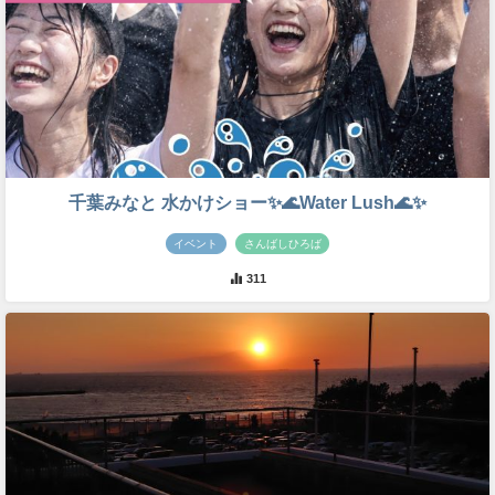
千葉みなと 水かけショー✨🌊Water Lush🌊✨
イベント
さんばしひろば
311