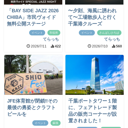
「BAY SIDE JAZZ 2026
〜夕刻、海風に誘われ
CHIBA」市民ヴォイド
て〜工場散歩人と行く
無料公開ステージ
千葉港クルーズ
イベント
市役所
イベント
さんばしひろば
てらっち
てらっち
2026/7/11
422
2026/7/10
560
JFE体育館が閉鎖‼︎その
千葉ポートタワー１階
最後の勇姿とクラフト
に、フェアトレード製
ビールを
品の販売コーナーが設
置されました！
イベント
蘇我