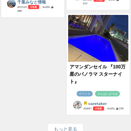
千葉みなと情報
3737
2017/11/5
8 年前
- №2263
4882
アマンダンセイル 『100万
星のパノラマ スターナイ
ト』
イベント
さんばしひろば
caretaker
2018/5/7
8 年前
- №3251
2708
もっと見る