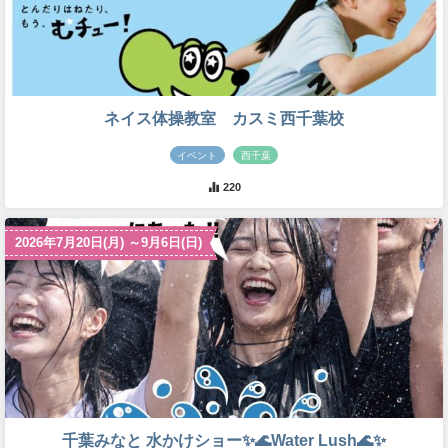
ネイス体操教室 カスミ西千葉校
イベント
西千葉
220
2026年7月20日(月) ～9月6日(日)
千葉みなと 水かけショー✨🌊Water Lush🌊✨