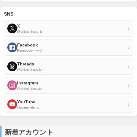
SNS
X
›
@chibaminato_jp
Facebook
›
Facebookページ
Threads
›
@chibaminato.jp
Instagram
›
@chibaminato.jp
YouTube
›
chibaminato_jp
新着アカウント