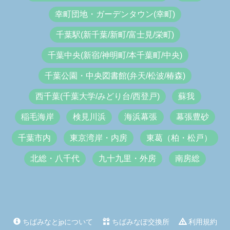
幸町団地・ガーデンタウン(幸町)
千葉駅(新千葉/新町/富士見/栄町)
千葉中央(新宿/神明町/本千葉町/中央)
千葉公園・中央図書館(弁天/松波/椿森)
西千葉(千葉大学/みどり台/西登戸)
蘇我
稲毛海岸
検見川浜
海浜幕張
幕張豊砂
千葉市内
東京湾岸・内房
東葛（柏・松戸）
北総・八千代
九十九里・外房
南房総
ちばみなとjpについて
ちばみなぽ交換所
利用規約