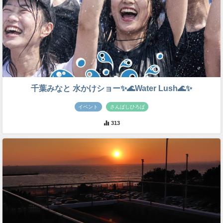
千葉みなと 水かけショー✨🌊Water Lush🌊✨
イベント
さんばしひろば
313