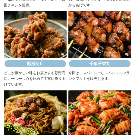
国チキンを提供。
からあげです！
彩澄商店
千葉子栄丸
どこか懐かしい味をお届けする彩澄商
今回は、スパイシーなスペシャルフラ
店。一つ一つ心を込めて丁寧に作り上
ンクフルトを販売します。
げています。