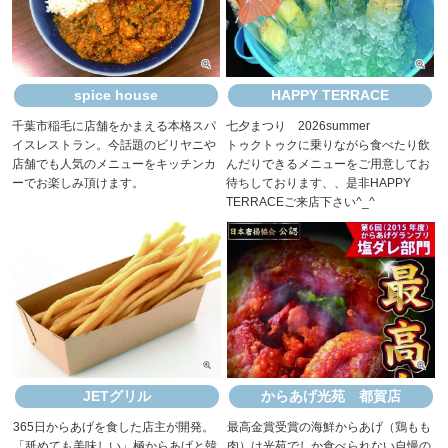
spice house
HAPPY TERRACE
千葉市稲毛に店舗をかまえる本格スパ
七夕まつり 2026summer
イスレストラン。今話題のビリヤニや
トゥクトゥクに乗りながら食べたり飲
店舗でも人気のメニューをキッチンカ
んだりできるメニューをご用意してお
ーでお楽しみ頂けます。
待ちしております、、是非HAPPY
TERRACEご来店下さい^_^
JETグリル
からあげ光苑 都賀店
365日からあげを食した店主が開発。
最高金賞受賞の海鮮からあげ（鶏もも
「舐めても美味しい」極からあげと韓
肉）は光苑でしか食べられない自慢の