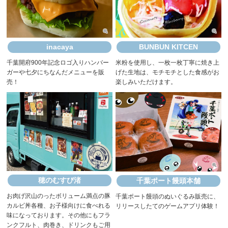
inacaya
BUNBUN KITCEN
千葉開府900年記念ロゴ入りハンバー
米粉を使用し、一枚一枚丁寧に焼き上
ガーや七夕にちなんだメニューを販
げた生地は、モチモチとした食感がお
売！
楽しみいただけます。
穂のむすび渚
千葉ポート饅頭本舗
お肉げ沢山のったボリューム満点の豚
千葉ポート饅頭のぬいぐるみ販売に、
カルビ丼各種、お子様向けに食べれる
リリースしたてのゲームアプリ体験！
味になっております。その他にもフラ
ンクフルト、肉巻き、ドリンクもご用