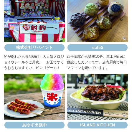
株式会社リペイント
cafe5
的が倒れたら景品GET！大人気メロジ
西千葉駅から徒歩10分。革工房jiroに
ョイやシールをご用意。 お玉ですく
併設したカフェです。店内厨房で毎日
うおもちゃすくい、ビンゴゲーム！
マフィンを焼いています。
あゆず出張中
ISLAND KITCHEN