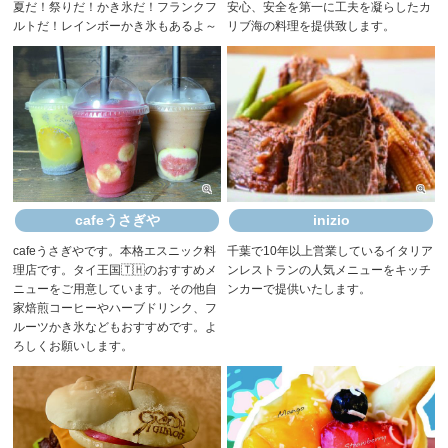
夏だ！祭りだ！かき氷だ！フランクフ
安心、安全を第一に工夫を凝らしたカ
ルトだ！レインボーかき氷もあるよ～
リブ海の料理を提供致します。
cafeうさぎや
inizio
cafeうさぎやです。本格エスニック料
千葉で10年以上営業しているイタリア
理店です。タイ王国🇹🇭のおすすめメ
ンレストランの人気メニューをキッチ
ニューをご用意しています。その他自
ンカーで提供いたします。
家焙煎コーヒーやハーブドリンク、フ
ルーツかき氷などもおすすめです。よ
ろしくお願いします。