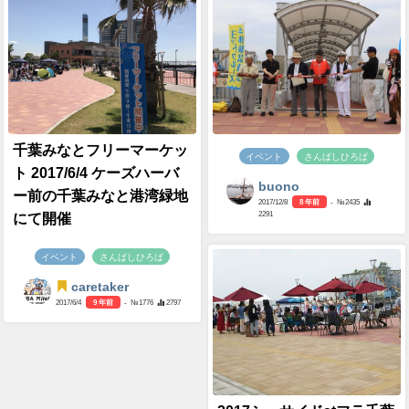
千葉みなとフリーマーケッ
イベント
さんばしひろば
ト 2017/6/4 ケーズハーバ
buono
ー前の千葉みなと港湾緑地
2017/12/8
8 年前
- №2435
2291
にて開催
イベント
さんばしひろば
caretaker
2017/6/4
9 年前
- №1776
2797