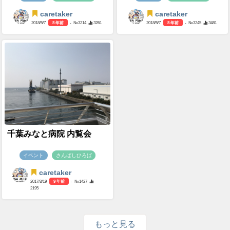
caretaker
caretaker
2018/5/7
8 年前
- №3214
3261
2018/5/7
8 年前
- №3245
3481
千葉みなと病院 内覧会
イベント
さんばしひろば
caretaker
2017/3/19
9 年前
- №1427
2195
もっと見る