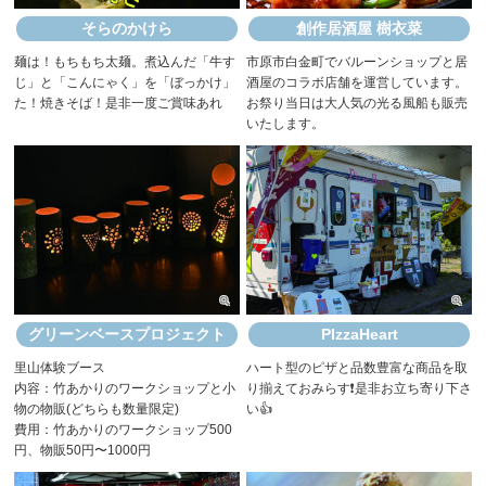
そらのかけら
創作居酒屋 樹衣菜
麺は！もちもち太麺。煮込んだ「牛す
市原市白金町でバルーンショップと居
じ」と「こんにゃく」を「ぼっかけ」
酒屋のコラボ店舗を運営しています。
た！焼きそば！是非一度ご賞味あれ
お祭り当日は大人気の光る風船も販売
いたします。
グリーンベースプロジェクト
PIzzaHeart
里山体験ブース
ハート型のピザと品数豊富な商品を取
内容：竹あかりのワークショップと小
り揃えておみらす❗是非お立ち寄り下さ
物の物販(どちらも数量限定)
い👍
費用：竹あかりのワークショップ500
円、物販50円〜1000円