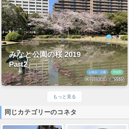
みなと公園の桜 2019
Part2
お散歩・公園
市役所
2019/4/4
5535
もっと見る
同じカテゴリーのコネタ