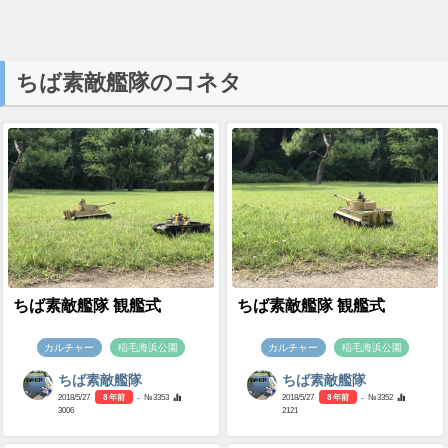
ちば素敵艦隊のコネタ
ちば素敵艦隊 観艦式
ちば素敵艦隊 観艦式
カルチャー
稲毛海浜公園
カルチャー
稲毛海浜公園
ちば素敵艦隊
ちば素敵艦隊
2018/5/27
8 年前
- №3353
2018/5/27
8 年前
- №3352
3006
2121