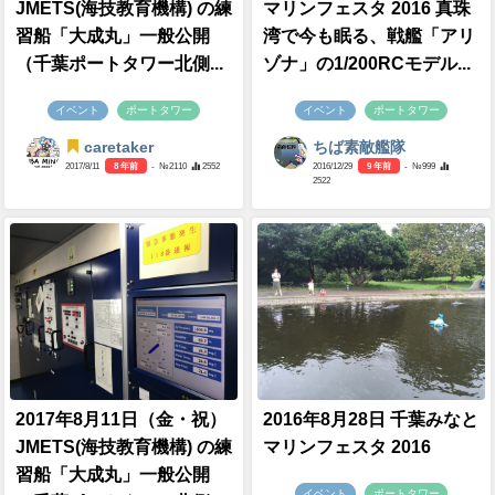
JMETS(海技教育機構) の練
マリンフェスタ 2016 真珠
習船「大成丸」一般公開
湾で今も眠る、戦艦「アリ
（千葉ポートタワー北側...
ゾナ」の1/200RCモデル...
イベント
ポートタワー
イベント
ポートタワー
caretaker
ちば素敵艦隊
2017/8/11
8 年前
- №2110
2552
2016/12/29
9 年前
- №999
2522
2017年8月11日（金・祝）
2016年8月28日 千葉みなと
JMETS(海技教育機構) の練
マリンフェスタ 2016
習船「大成丸」一般公開
イベント
ポートタワー