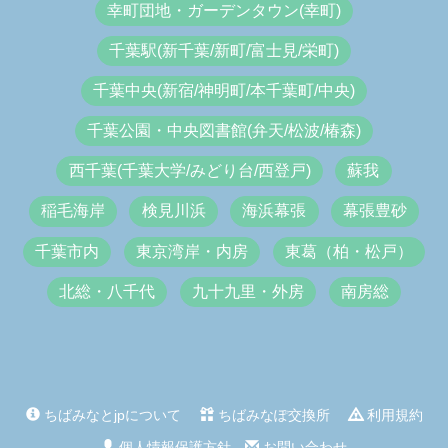
幸町団地・ガーデンタウン(幸町)
千葉駅(新千葉/新町/富士見/栄町)
千葉中央(新宿/神明町/本千葉町/中央)
千葉公園・中央図書館(弁天/松波/椿森)
西千葉(千葉大学/みどり台/西登戸)
蘇我
稲毛海岸
検見川浜
海浜幕張
幕張豊砂
千葉市内
東京湾岸・内房
東葛（柏・松戸）
北総・八千代
九十九里・外房
南房総
ちばみなとjpについて
ちばみなぽ交換所
利用規約
個人情報保護方針
お問い合わせ