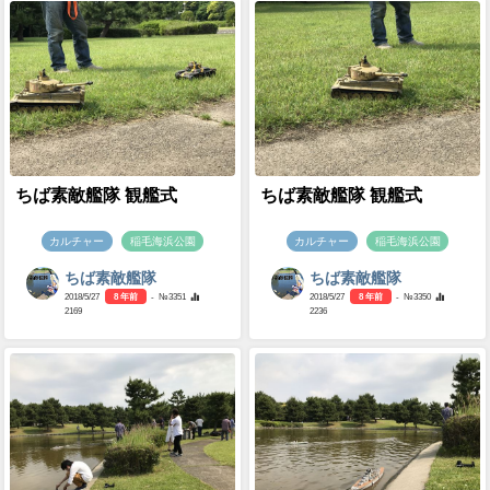
ちば素敵艦隊 観艦式
ちば素敵艦隊 観艦式
カルチャー
稲毛海浜公園
カルチャー
稲毛海浜公園
ちば素敵艦隊
ちば素敵艦隊
2018/5/27
8 年前
- №3351
2018/5/27
8 年前
- №3350
2169
2236