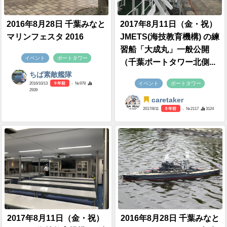
2016年8月28日 千葉みなと
2017年8月11日（金・祝）
マリンフェスタ 2016
JMETS(海技教育機構) の練
習船「大成丸」一般公開
イベント
ポートタワー
（千葉ポートタワー北側...
ちば素敵艦隊
イベント
ポートタワー
2016/10/13
9 年前
- №978
2939
caretaker
2017/8/11
8 年前
- №2117
3124
2017年8月11日（金・祝）
2016年8月28日 千葉みなと