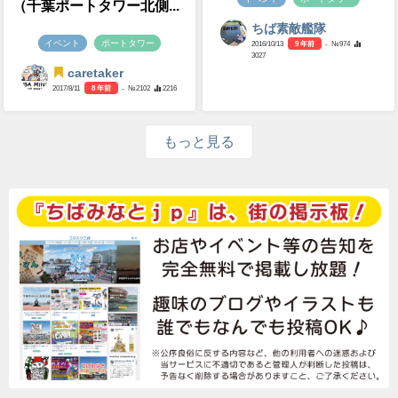
（千葉ポートタワー北側...
ちば素敵艦隊
イベント
ポートタワー
2016/10/13
9 年前
- №974
3027
caretaker
2017/8/11
8 年前
- №2102
2216
もっと見る