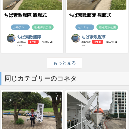
ちば素敵艦隊 観艦式
ちば素敵艦隊 観艦式
カルチャー
稲毛海浜公園
カルチャー
稲毛海浜公園
ちば素敵艦隊
ちば素敵艦隊
2018/5/27
8 年前
- №3349
2018/5/27
8 年前
- №3348
2162
2480
もっと見る
同じカテゴリーのコネタ