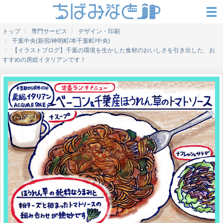
トップ
専門サービス
デザイン・印刷
千葉中央(新宿/神明町/本千葉町/中央)
【イラストブログ】千葉の環境を生かした食材のおいしさを引き出した、お
すすめの房総イタリアンです！