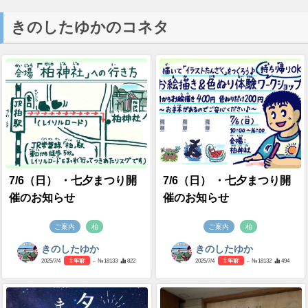
きのしたゆかのコネタ
7/6（日） ・七夕まつり開
7/6（日） ・七夕まつり開
催のお知らせ
催のお知らせ
ご案内
柏
ご案内
柏
きのしたゆか
きのしたゆか
2025/7/4
1 年前
- №18133
822
2025/7/4
1 年前
- №18132
494