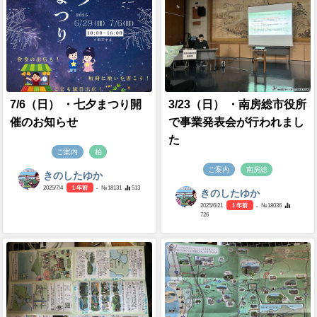
7/6（日） ・七夕まつり開
3/23（日） ・南房総市役所
催のお知らせ
で事業発表会が行われまし
た
ご案内
柏
ご案内
南房総
きのしたゆか
2025/7/4
1 年前
- №18131
513
きのしたゆか
2025/6/21
1 年前
- №18036
726