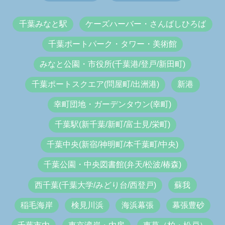
千葉みなと駅
ケーズハーバー・さんばしひろば
千葉ポートパーク・タワー・美術館
みなと公園・市役所(千葉港/登戸/新田町)
千葉ポートスクエア(問屋町/出洲港)
新港
幸町団地・ガーデンタウン(幸町)
千葉駅(新千葉/新町/富士見/栄町)
千葉中央(新宿/神明町/本千葉町/中央)
千葉公園・中央図書館(弁天/松波/椿森)
西千葉(千葉大学/みどり台/西登戸)
蘇我
稲毛海岸
検見川浜
海浜幕張
幕張豊砂