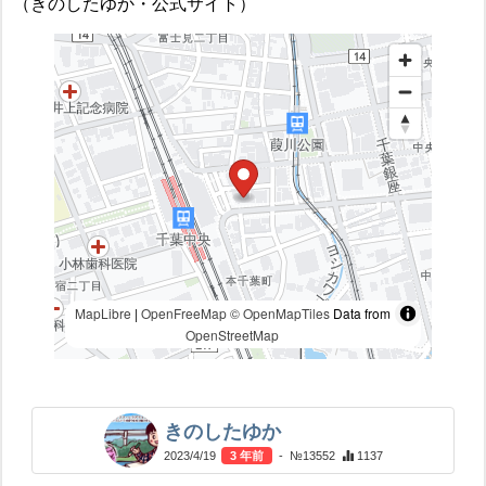
（きのしたゆか・公式サイト）
MapLibre
|
OpenFreeMap
© OpenMapTiles
Data from
OpenStreetMap
きのしたゆか
2023/4/19
3 年前
- №13552
1137