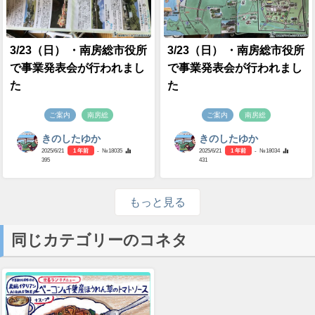
3/23（日） ・南房総市役所
3/23（日） ・南房総市役所
で事業発表会が行われまし
で事業発表会が行われまし
た
た
ご案内
南房総
ご案内
南房総
きのしたゆか
きのしたゆか
2025/6/21
1 年前
- №18035
2025/6/21
1 年前
- №18034
395
431
もっと見る
同じカテゴリーのコネタ