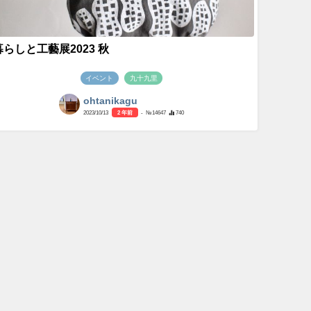
暮らしと工藝展2023 秋
イベント
九十九里
ohtanikagu
2023/10/13
2 年前
- №14647
740