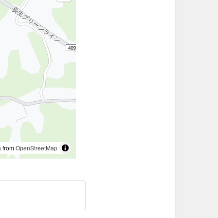
 from
OpenStreetMap