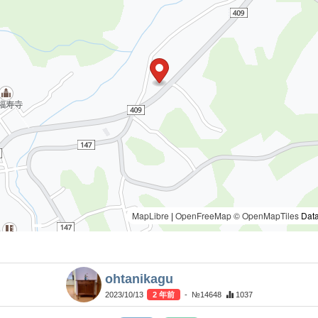
MapLibre
|
OpenFreeMap
© OpenMapTiles
Data
ohtanikagu
2023/10/13
2 年前
- №14648
1037