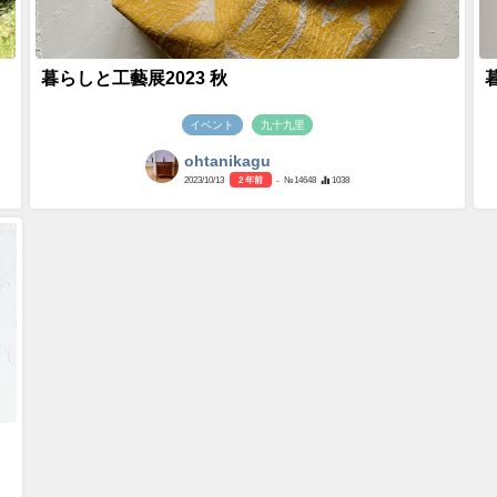
暮らしと工藝展2023 秋
イベント
九十九里
ohtanikagu
2023/10/13
2 年前
- №14648
1038