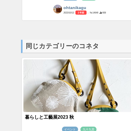
ohtanikagu
2023/10/13
2 年前
- №14646
608
同じカテゴリーのコネタ
暮らしと工藝展2023 秋
イベント
九十九里