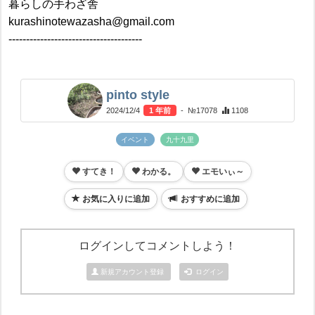
暮らしの手わざ舎
kurashinotewazasha@gmail.com
--------------------------------------
pinto style
2024/12/4
1 年前
- №17078
1108
イベント
九十九里
すてき！
わかる。
エモいぃ～
お気に入りに追加
おすすめに追加
ログインしてコメントしよう！
新規アカウント登録
ログイン