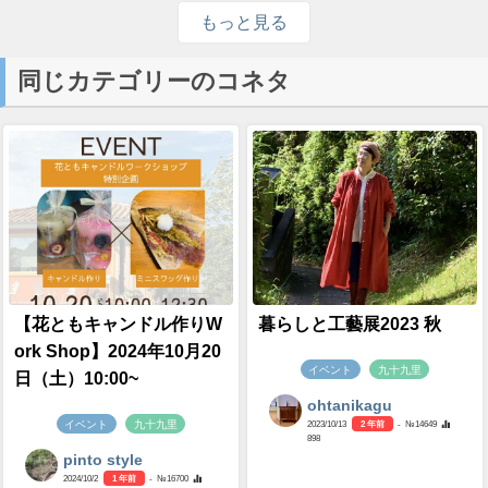
もっと見る
同じカテゴリーのコネタ
【花ともキャンドル作りW
暮らしと工藝展2023 秋
ork Shop】2024年10月20
イベント
九十九里
日（土）10:00~
ohtanikagu
イベント
九十九里
2023/10/13
2 年前
- №14649
898
pinto style
2024/10/2
1 年前
- №16700