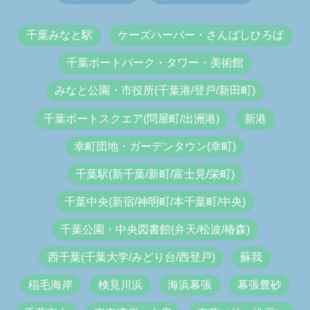
千葉みなと駅
ケーズハーバー・さんばしひろば
千葉ポートパーク・タワー・美術館
みなと公園・市役所(千葉港/登戸/新田町)
千葉ポートスクエア(問屋町/出洲港)
新港
幸町団地・ガーデンタウン(幸町)
千葉駅(新千葉/新町/富士見/栄町)
千葉中央(新宿/神明町/本千葉町/中央)
千葉公園・中央図書館(弁天/松波/椿森)
西千葉(千葉大学/みどり台/西登戸)
蘇我
稲毛海岸
検見川浜
海浜幕張
幕張豊砂