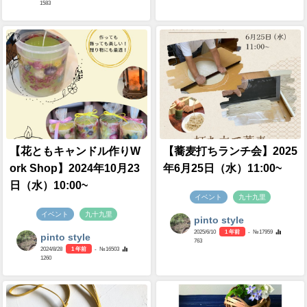
1583
【花ともキャンドル作りW
【蕎麦打ちランチ会】2025
ork Shop】2024年10月23
年6月25日（水）11:00~
日（水）10:00~
イベント
九十九里
イベント
九十九里
pinto style
2025/6/10
1 年前
- №17959
pinto style
763
2024/8/28
1 年前
- №16503
1260