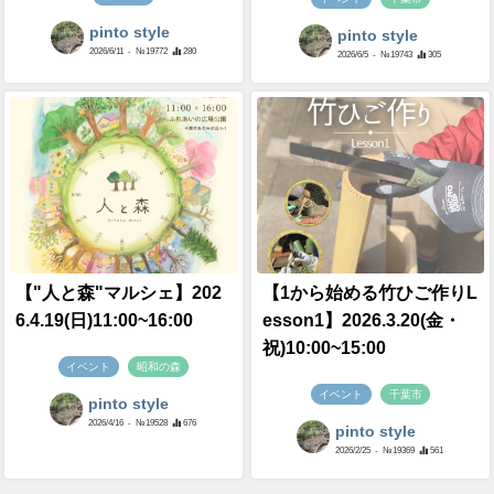
pinto style
pinto style
2026/6/11
- №19772
280
2026/6/5
- №19743
305
【"人と森"マルシェ】202
【1から始める竹ひご作りL
6.4.19(日)11:00~16:00
esson1】2026.3.20(金・
祝)10:00~15:00
イベント
昭和の森
イベント
千葉市
pinto style
2026/4/16
- №19528
676
pinto style
2026/2/25
- №19369
561