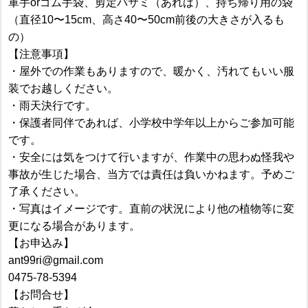
軍手orゴム手袋、剪定バサミ（あれば）、持ち帰り用の袋
（直径10〜15cm、高さ40〜50cm前後の大きさが入るも
の）
【注意事項】
・屋外での作業もありますので、暖かく、汚れてもいい服
装でお越しください。
・雨天決行です。
・保護者同伴であれば、小学校中学年以上からご参加可能
です。
・安全には気をつけて行いますが、作業中の思わぬ怪我や
事故が生じた場合、当方では責任は負いかねます。予めご
了承ください。
・写真はイメージです。直前の状況により他の植物等に変
更になる場合があります。
【お申込み】
ant99ri@gmail.com
0475-78-5394
【お問合せ】