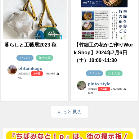
暮らしと工藝展2023 秋
【竹細工の花かご作りWor
k Shop】2024年7月6日
イベント
九十九里
（土）10:00~11:30
ohtanikagu
イベント
九十九里
2023/10/13
2 年前
- №14646
610
pinto style
2024/6/3
2 年前
- №16017
1470
もっと見る