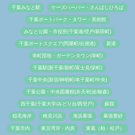
千葉みなと駅
ケーズハーバー・さんばしひろば
千葉ポートパーク・タワー・美術館
みなと公園・市役所(千葉港/登戸/新田町)
千葉ポートスクエア(問屋町/出洲港)
新港
幸町団地・ガーデンタウン(幸町)
千葉駅(新千葉/新町/富士見/栄町)
千葉中央(新宿/神明町/本千葉町/中央)
千葉公園・中央図書館(弁天/松波/椿森)
西千葉(千葉大学/みどり台/西登戸)
蘇我
稲毛海岸
検見川浜
海浜幕張
幕張豊砂
千葉市内
東京湾岸・内房
東葛（柏・松戸）