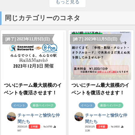
もっと見る
同じカテゴリーのコネタ
[終了] 2023年11月5日(日)
[終了] 2023年11月5日(日)
ついにチーム最大規模のイ
ついにチーム最大規模のイ
ベントを復活させます！
ベントを復活させます！
イベント
幕張ベイパーク
イベント
幕張ベイパーク
チャーキーと愉快な仲
チャーキーと愉快な仲
間たち
間たち
2023/11/5
2 年前
- №14795
2023/11/5
2 年前
- №14810
647
1136