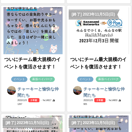
[終了] 2023年11月5日(日)
ついにチーム最大規模のイ
ついにチーム最大規模のイ
ベントを復活させます！
ベントを復活させます！
イベント
幕張ベイパーク
イベント
幕張ベイパーク
チャーキーと愉快な仲
チャーキーと愉快な仲
間たち
間たち
2023/11/5
2 年前
- №14817
2023/11/5
2 年前
- №14803
1267
905
[終了] 2023年11月5日(日)
[終了] 2023年11月5日(日)