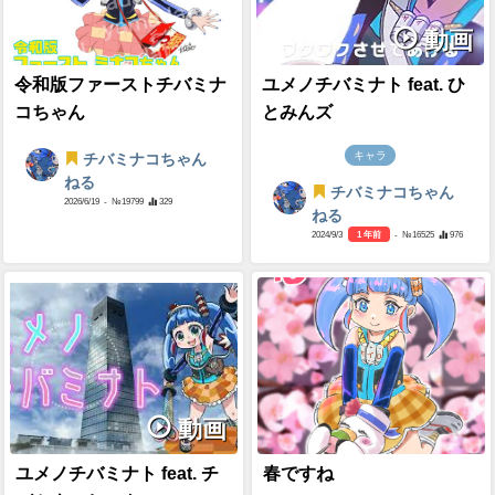
動画
令和版ファーストチバミナ
ユメノチバミナト feat. ひ
コちゃん
とみんズ
キャラ
チバミナコちゃん
ねる
チバミナコちゃん
2026/6/19
- №19799
329
ねる
2024/9/3
1 年前
- №16525
976
動画
ユメノチバミナト feat. チ
春ですね