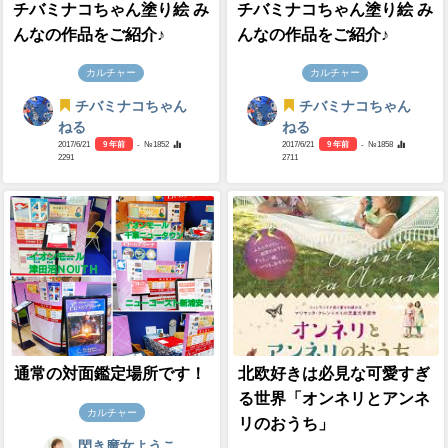
チバミナコちゃん塗り絵 み
チバミナコちゃん塗り絵 み
んなの作品をご紹介♪
んなの作品をご紹介♪
カルチャー
カルチャー
チバミナコちゃん
チバミナコちゃん
ねる
ねる
2017/6/21
9 年前
- №1852
2017/6/21
9 年前
- №1858
2291
2711
通常の対面鑑定場所です！
北欧好きは必見な可愛すぎ
る世界「オンネリとアンネ
カルチャー
リのおうち」
閃き魔女ようこ