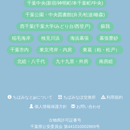
千葉中央(新宿/神明町/本千葉町/中央)
千葉公園・中央図書館(弁天/松波/椿森)
西千葉(千葉大学/みどり台/西登戸)
蘇我
稲毛海岸
検見川浜
海浜幕張
幕張豊砂
千葉市内
東京湾岸・内房
東葛（柏・松戸）
北総・八千代
九十九里・外房
南房総
ちばみなとjpについて
ちばみなぽ交換所
利用規約
個人情報保護方針
お問い合わせ
古物商許可証番号
千葉県公安委員会 第441010002869号