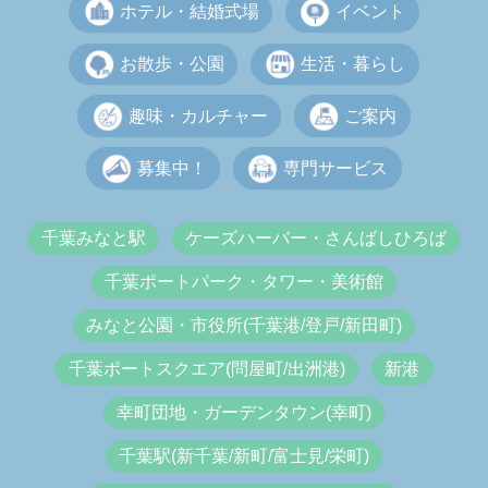
ホテル・結婚式場
イベント
お散歩・公園
生活・暮らし
趣味・カルチャー
ご案内
募集中！
専門サービス
千葉みなと駅
ケーズハーバー・さんばしひろば
千葉ポートパーク・タワー・美術館
みなと公園・市役所(千葉港/登戸/新田町)
千葉ポートスクエア(問屋町/出洲港)
新港
幸町団地・ガーデンタウン(幸町)
千葉駅(新千葉/新町/富士見/栄町)