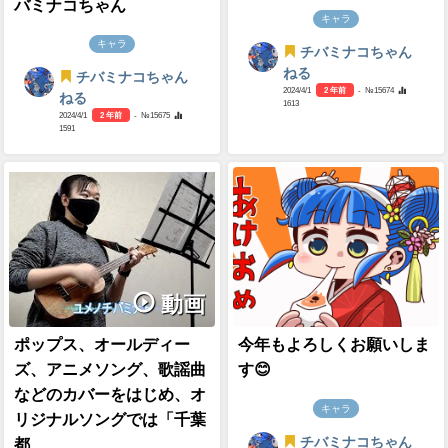
バミナコちゃん
キャラ
キャラ
チバミナコちゃん
ねる
チバミナコちゃん
2024/4/1
2 年前
- №15674
ねる
1613
2024/4/1
2 年前
- №15675
1591
動画
ポップス、オールディー
今年もよろしくお願いしま
ズ、アニメソング、歌謡曲
す😊
などのカバーをはじめ、オ
キャラ
リジナルソングでは「千葉
チバミナコちゃん
都...