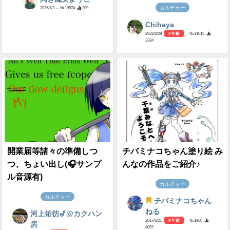
カルチャー
2026/7/3
- №19974
209
Chihaya
2022/3/29
4 年前
- №11015
2334
開業届等諸々の準備しつ
チバミナコちゃん塗り絵 み
つ、ちょい出し(🎧サンプ
んなの作品をご紹介♪
ル音源有)
カルチャー
カルチャー
チバミナコちゃん
ねる
河上佑彷🎷@カクハン
2017/6/21
9 年前
- №1860
房
4057