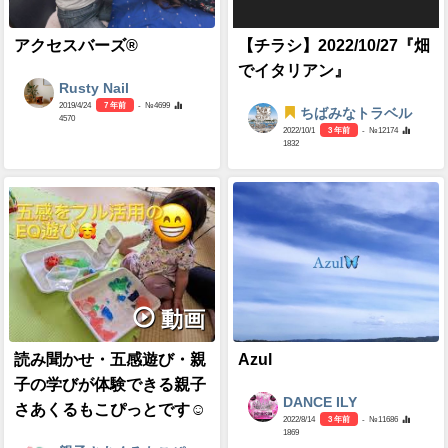
アクセスバーズ®
【チラシ】2022/10/27『畑
でイタリアン』
Rusty Nail
2019/4/24
7 年前
- №4699
ちばみなトラベル
4570
2022/10/1
3 年前
- №12174
1832
動画
読み聞かせ・五感遊び・親
Azul
子の学びが体験できる親子
DANCE ILY
さあくるもこぴっとです☺
2022/8/14
3 年前
- №11686
1869