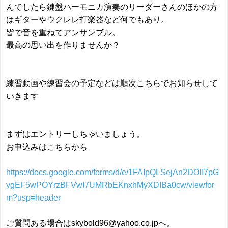
んでしたら鍵盤ハーモニカ演奏のリーダーさんのほかの方
はギターやウクレレ打楽器など何でもあり。
皆で音を重ねてアンサンブル。
最高の思い出を作りませんか？
練習動画や練習会の予定などは順次こちらでお知らせして
いきます
まずはエントリーしちゃいましょう。
お申込みはこちらから
https://docs.google.com/forms/d/e/1FAIpQLSejAn2DOlI7pG
ygEF5wPOYrzBFVwI7UMRbEKnxhMyXDIBa0cw/viewfor
m?usp=header
ご質問ある場合はskybold96@yahoo.co.jpへ。