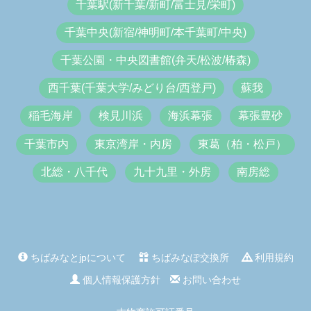
千葉駅(新千葉/新町/富士見/栄町)
千葉中央(新宿/神明町/本千葉町/中央)
千葉公園・中央図書館(弁天/松波/椿森)
西千葉(千葉大学/みどり台/西登戸)
蘇我
稲毛海岸
検見川浜
海浜幕張
幕張豊砂
千葉市内
東京湾岸・内房
東葛（柏・松戸）
北総・八千代
九十九里・外房
南房総
ちばみなとjpについて
ちばみなぽ交換所
利用規約
個人情報保護方針
お問い合わせ