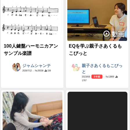
動画
100人鍵盤ハーモニカアン
EQを学ぶ親子さあくるも
サンブル楽譜
こぴっと
ジャムシャンテ
親子さあくるもこぴっ
2026/7/12
- №20038
159
と
2023/6/8
3 年前
- №13869
1767