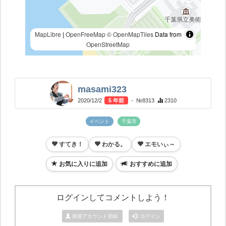
MapLibre
|
OpenFreeMap
© OpenMapTiles
Data from
OpenStreetMap
masami323
2020/12/2
5 年前
- №8313
2310
イベント
千葉市
すてき！
わかる。
エモいぃ～
お気に入りに追加
おすすめに追加
ログインしてコメントしよう！
新規アカウント登録
ログイン