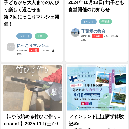
子どもから大人までのんび
2024年10月12日(土)子ども
り楽しく過ごせる！
食堂開催のお知らせ
第２回にっこりマルシェ開
イベント
千葉市
催！
千葉愛の教会
イベント
千葉市
2024/10/8
1 年前
- №16758
1330
にっこりマルシェ
2024/10/18
1 年前
- №16860
1288
【1から始める竹ひご作りL
フィンランド🇫🇮留学体験
esson1】2025.11.1(土)10:
記✍️