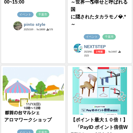
00~15:00
⁡～世界一🌎幸せと呼ばれる
国
イベント
千葉市
に隠されたタカラモノ💎.*
～
pinto style
2025/10/9
- №18699
578
イベント
千葉市
NEXTSTEP
2023/9/1
2 年前
- №14447
1523
アロマワークショップ
【ポイント最大１０倍！】
「PayID ポイント倍倍W
イベント
千葉市