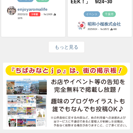
EEK！」 9/24~30
enjoyaromalife
イベント
千葉市
2022/11/11
3 年前
- №12426
1676
昭和小槌株式会社
2025/9/24
- №18572
486
もっと見る