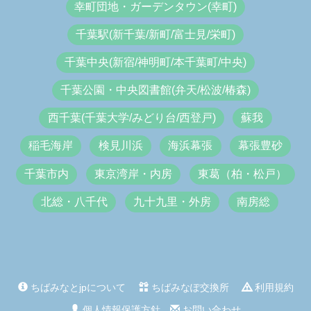
幸町団地・ガーデンタウン(幸町)
千葉駅(新千葉/新町/富士見/栄町)
千葉中央(新宿/神明町/本千葉町/中央)
千葉公園・中央図書館(弁天/松波/椿森)
西千葉(千葉大学/みどり台/西登戸)
蘇我
稲毛海岸
検見川浜
海浜幕張
幕張豊砂
千葉市内
東京湾岸・内房
東葛（柏・松戸）
北総・八千代
九十九里・外房
南房総
ちばみなとjpについて
ちばみなぽ交換所
利用規約
個人情報保護方針
お問い合わせ