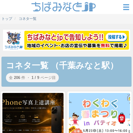
トップ
コネタ一覧
コネタ一覧 （千葉みなと駅）
全
206
件 ・
1 / 9
ページ目