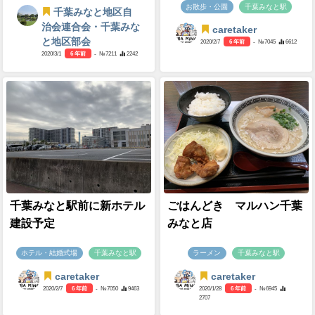
お散歩・公園
千葉みなと駅
千葉みなと地区自
治会連合会・千葉みな
caretaker
と地区部会
2020/2/7
6 年前
- №7045
6612
2020/3/1
6 年前
- №7211
2242
千葉みなと駅前に新ホテル
ごはんどき マルハン千葉
建設予定
みなと店
ホテル・結婚式場
千葉みなと駅
ラーメン
千葉みなと駅
caretaker
caretaker
2020/2/7
6 年前
- №7050
9463
2020/1/28
6 年前
- №6945
2707