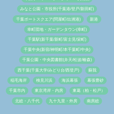
みなと公園・市役所(千葉港/登戸/新田町)
千葉ポートスクエア(問屋町/出洲港)
新港
幸町団地・ガーデンタウン(幸町)
千葉駅(新千葉/新町/富士見/栄町)
千葉中央(新宿/神明町/本千葉町/中央)
千葉公園・中央図書館(弁天/松波/椿森)
西千葉(千葉大学/みどり台/西登戸)
蘇我
稲毛海岸
検見川浜
海浜幕張
幕張豊砂
千葉市内
東京湾岸・内房
東葛（柏・松戸）
北総・八千代
九十九里・外房
南房総