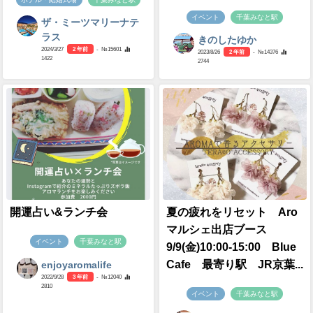
イベント
千葉みなと駅
ザ・ミーツマリーナテ
ラス
きのしたゆか
2024/3/27
2 年前
- №15601
2023/8/26
2 年前
- №14376
1422
2744
開運占い&ランチ会
夏の疲れをリセット Aro
マルシェ出店ブース
イベント
千葉みなと駅
9/9(金)10:00-15:00 BIue
Cafe 最寄り駅 JR京葉...
enjoyaromalife
2022/9/28
3 年前
- №12040
2810
イベント
千葉みなと駅