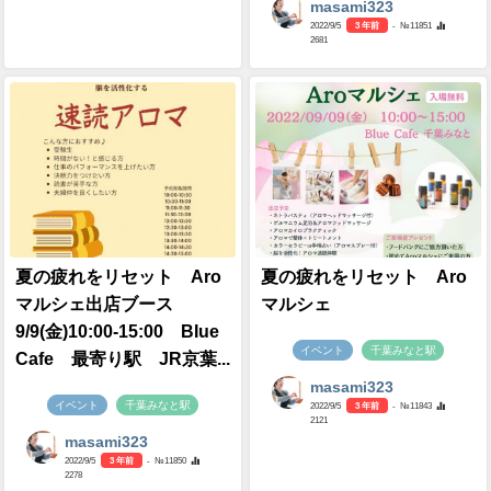
masami323
2022/9/5
3 年前
- №11851
2681
夏の疲れをリセット Aro
夏の疲れをリセット Aro
マルシェ出店ブース
マルシェ
9/9(金)10:00-15:00 BIue
イベント
千葉みなと駅
Cafe 最寄り駅 JR京葉...
masami323
イベント
千葉みなと駅
2022/9/5
3 年前
- №11843
2121
masami323
2022/9/5
3 年前
- №11850
2278