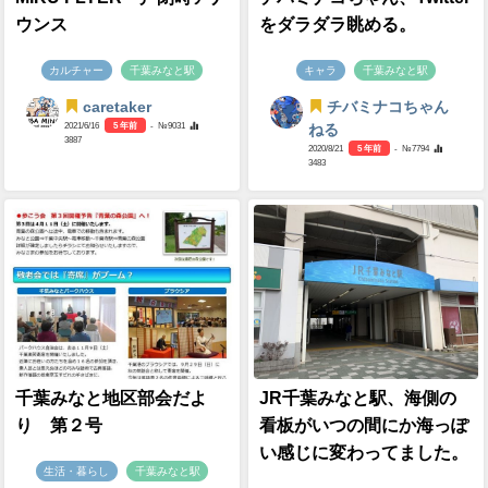
ウンス
をダラダラ眺める。
カルチャー
千葉みなと駅
キャラ
千葉みなと駅
caretaker
チバミナコちゃん
2021/6/16
5 年前
- №9031
ねる
3887
2020/8/21
5 年前
- №7794
3483
千葉みなと地区部会だよ
JR千葉みなと駅、海側の
り 第２号
看板がいつの間にか海っぽ
い感じに変わってました。
生活・暮らし
千葉みなと駅