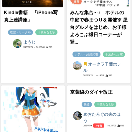
Kindle書籍 「iPhone写
みんな集合～♪ ホテルの
真上達講座」
中庭で春まつりを開催🎊 屋
台グルメをはじめ、お子様
教室・サークル
千葉みなと駅
よろこぶ縁日コーナーが
登...
ようじ
2026/6/25
- №19940
273
ホテル・結婚式場
千葉みなと駅
オークラ千葉ホテ
ル
2026/5/15
- №19648
384
京葉線のダイヤ改正
鉄道
千葉みなと駅
めおたろぐの夫のほ
う
2024/4/9
2 年前
- №15705
852