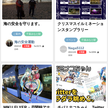
海の安全を守ります。
クリスマスイルミネーショ
ンスタンプラリー
ご案内
千葉みなと駅
イベント
千葉みなと駅
海の安全運動
2022/1/3
4 年前
- №10173
Naga5112
2245
2021/12/6
4 年前
- №10058
3219
動画
MIKU FLYER・戸閉時アナ
チバミナコちゃん、Twitter