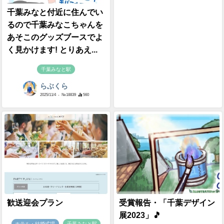
千葉みなと付近に住んでい
るので千葉みなこちゃんを
あそこのグッズブースでよ
く見かけます! とりあえ...
千葉みなと駅
らぶくら
2025/11/4
- №18839
560
歓送迎会プラン
受賞報告・「千葉デザイン
展2023」🎵
ホテル・結婚式場
千葉みなと駅