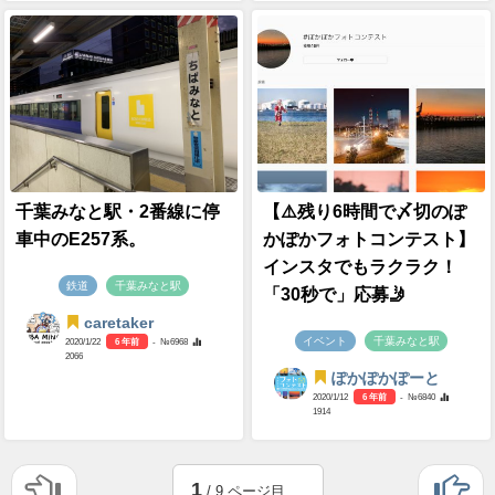
千葉みなと駅・2番線に停
【⚠️残り6時間で〆切のぽ
車中のE257系。
かぽかフォトコンテスト】
インスタでもラクラク！
鉄道
千葉みなと駅
「30秒で」応募🤳
caretaker
イベント
千葉みなと駅
2020/1/22
6 年前
- №6968
2066
ぽかぽかぽーと
2020/1/12
6 年前
- №6840
1914
1
/ 9 ページ目