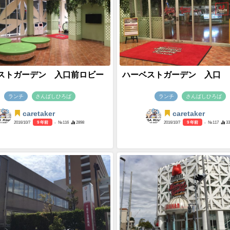
ストガーデン 入口前ロビー
ハーベストガーデン 入口
ランチ
さんばしひろば
ランチ
さんばしひろば
caretaker
caretaker
2016/10/7
9 年前
- №116
2898
2016/10/7
9 年前
- №117
3