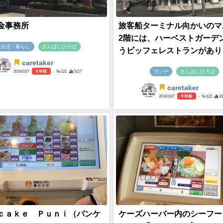
金事務所
旅客船ターミナル向かいのマ
2階には、ハーベストガーデ
生活・暮らし
さんばしひろば
うビッフェレストランがあり
caretaker
ランチ
さんばしひろば
2016/10/7
9 年前
- №121
5117
caretaker
2016/10/7
9 年前
- №122
3
ｃａｋｅ Ｐｕｎｉ（パンケ
ケーズハーバー内のシーフー