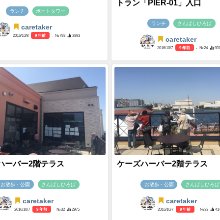
トラン「PIER-01」入口
ランチ
ポートタワー
ランチ
さんばしひろば
caretaker
2016/10/8
9 年前
- №793
3893
caretaker
2016/10/7
9 年前
- №24
93
ハーバー2階テラス
ケーズハーバー2階テラス
お散歩・公園
さんばしひろば
お散歩・公園
さんばしひろば
caretaker
caretaker
2016/10/7
9 年前
- №32
2975
2016/10/7
9 年前
- №33
41