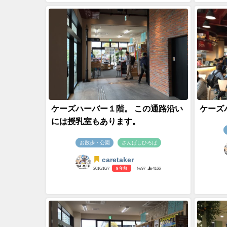
ケーズハーバー１階。 この通路沿い
ケーズ
には授乳室もあります。
お散歩・公園
さんばしひろば
caretaker
2016/10/7
9 年前
- №97
4166