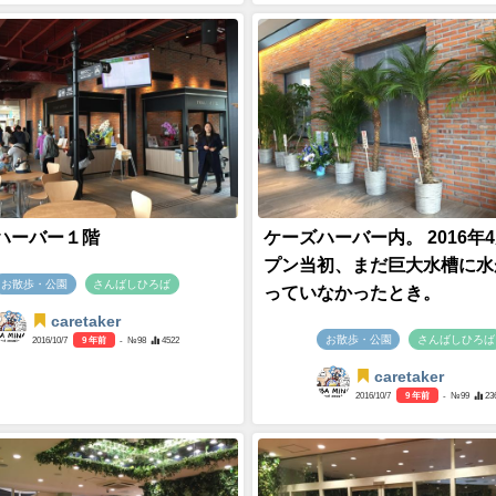
ハーバー１階
ケーズハーバー内。 2016年
プン当初、まだ巨大水槽に水
お散歩・公園
さんばしひろば
っていなかったとき。
caretaker
お散歩・公園
さんばしひろば
2016/10/7
9 年前
- №98
4522
caretaker
2016/10/7
9 年前
- №99
23