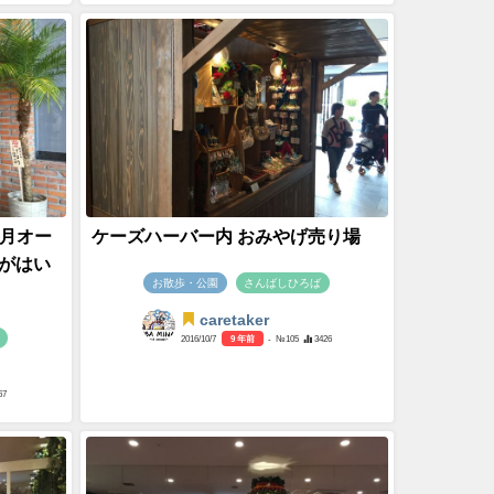
4月オー
ケーズハーバー内 おみやげ売り場
がはい
お散歩・公園
さんばしひろば
caretaker
2016/10/7
9 年前
- №105
3426
67