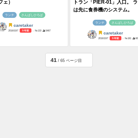
フェ）
トラン「PIER-01」入口。 
は先に食券機のシステム。
ランチ
さんばしひろば
ランチ
さんばしひろば
caretaker
2016/10/7
9 年前
- №133
5467
caretaker
2016/10/7
9 年前
- №181
6
41
/ 65 ページ目