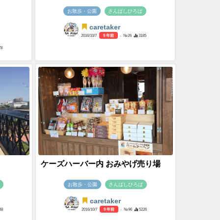
お散歩・公園
さんばしひろば
caretaker
2016/10/7
9 年前
- №26
3185
78
ケーズハーバー内 おみやげ売り場
お散歩・公園
さんばしひろば
caretaker
48
2016/10/7
9 年前
- №96
5226