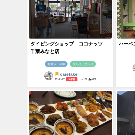
ダイビングショップ ココナッツ
ハーベ
千葉みなと店
お散歩・公園
さんばしひろば
caretaker
2016/10/7
9 年前
- №107
4609