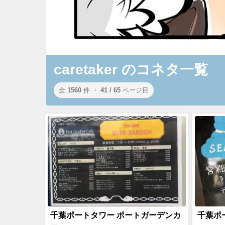
caretaker のコネタ一覧
全
1560
件 ・
41 / 65
ページ目
千葉ポートタワー ポートガーデンカ
千葉ポ