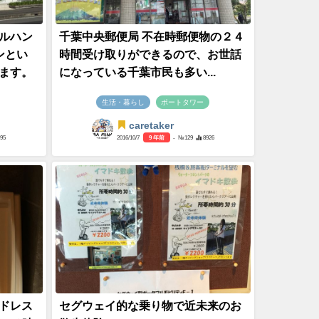
ルハン
千葉中央郵便局 不在時郵便物の２４
ンとい
時間受け取りができるので、お世話
ます。
になっている千葉市民も多い...
生活・暮らし
ポートタワー
caretaker
395
2016/10/7
9 年前
- №129
8926
ドレス
セグウェイ的な乗り物で近未来のお