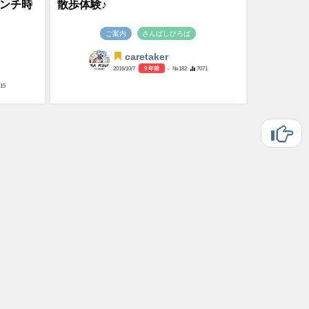
ランチ時
散歩体験♪
ご案内
さんばしひろば
caretaker
2016/10/7
9 年前
- №182
7071
015