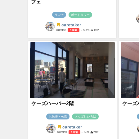
フェ
ランチ
ポートタワー
caretaker
2016/10/8
9 年前
- №753
4832
ケーズハーバー2階
ケーズ
お散歩・公園
さんばしひろば
caretaker
2016/10/7
9 年前
- №27
2727