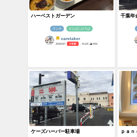
ハーベストガーデン
千葉年
ランチ
さんばしひろば
caretaker
2016/10/7
9 年前
- №120
4191
ケーズハーバー駐車場
ｐａｎ