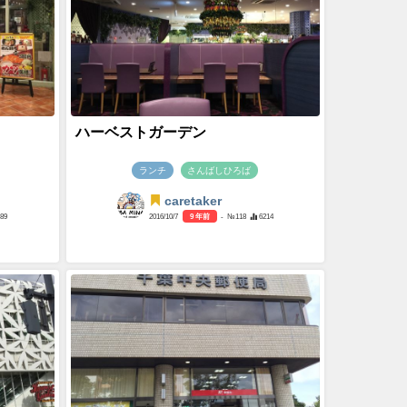
ハーベストガーデン
ランチ
さんばしひろば
caretaker
389
2016/10/7
9 年前
- №118
6214