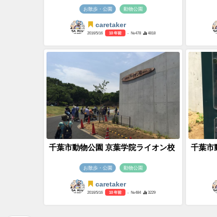
お散歩・公園
動物公園
caretaker
2016/5/16
10 年前
- №478
4818
千葉市動物公園 京葉学院ライオン校
千葉市
お散歩・公園
動物公園
caretaker
2016/5/16
10 年前
- №484
3229