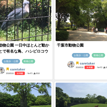
動物公園 一日中ほとんど動か
千葉市動物公園
とで有名な鳥、ハシビロコウ
お散歩・公園
動物公園
お散歩・公園
動物公園
caretaker
2016/5/16
10 年前
- №472
2
caretaker
2016/5/16
10 年前
- №471
3010