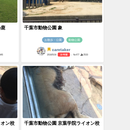
の鹿
千葉市動物公園 象
お散歩・公園
動物公園
caretaker
345
2016/5/16
10 年前
- №477
2533
イオン校
千葉市動物公園 京葉学院ライオン校