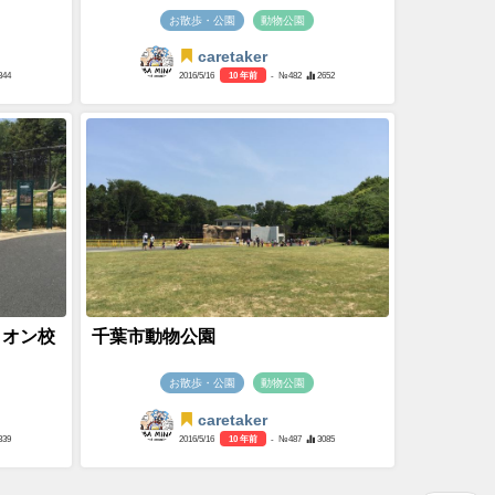
お散歩・公園
動物公園
caretaker
344
2016/5/16
10 年前
- №482
2652
イオン校
千葉市動物公園
お散歩・公園
動物公園
caretaker
339
2016/5/16
10 年前
- №487
3085