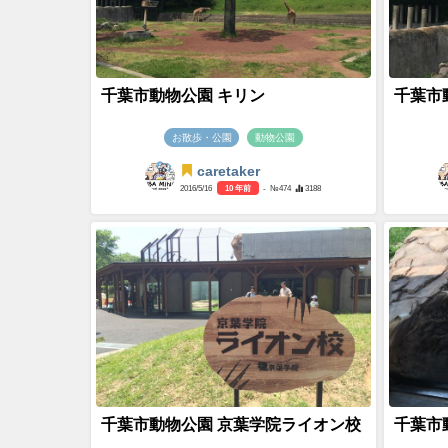
千葉市動物公園 キリン
千葉市
お散歩・公園
動物公園
caretaker
2016/5/16
10 年前
- №474
3188
千葉市動物公園 京葉学院ライオン校
千葉市