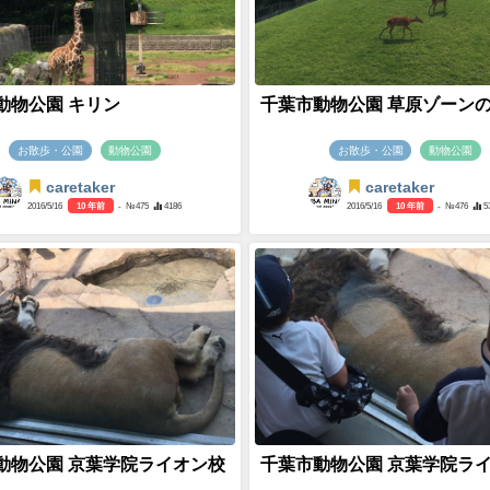
動物公園 キリン
千葉市動物公園 草原ゾーン
お散歩・公園
動物公園
お散歩・公園
動物公園
caretaker
caretaker
2016/5/16
10 年前
- №475
4186
2016/5/16
10 年前
- №476
5
動物公園 京葉学院ライオン校
千葉市動物公園 京葉学院ラ