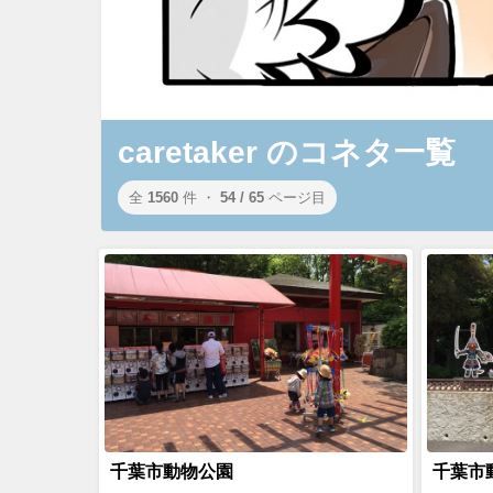
caretaker のコネタ一覧
全
1560
件 ・
54 / 65
ページ目
千葉市動物公園
千葉市