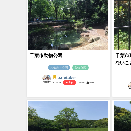
千葉市動物公園
千葉市
ないこ
お散歩・公園
動物公園
caretaker
2016/5/16
10 年前
- №470
2463