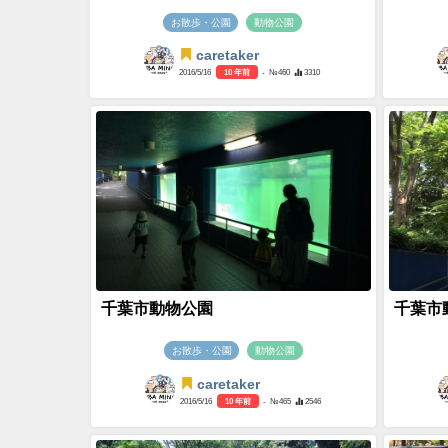
お散歩・公園
動物公園
caretaker
2016/5/16
10 年前
- №460
3310
千葉市動物公園
千葉市
お散歩・公園
動物公園
caretaker
2016/5/16
10 年前
- №465
2546