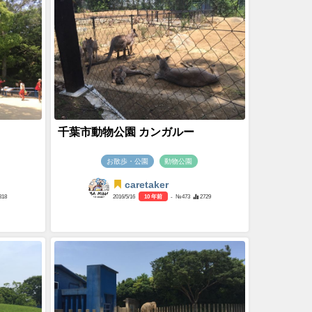
千葉市動物公園 カンガルー
お散歩・公園
動物公園
caretaker
818
2016/5/16
10 年前
- №473
2729