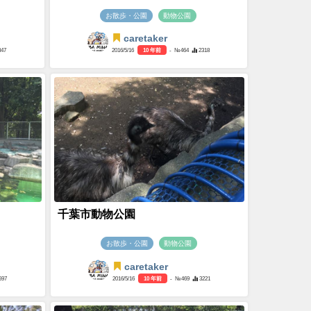
お散歩・公園
動物公園
caretaker
347
2016/5/16
10 年前
- №464
2318
千葉市動物公園
お散歩・公園
動物公園
caretaker
697
2016/5/16
10 年前
- №469
3221