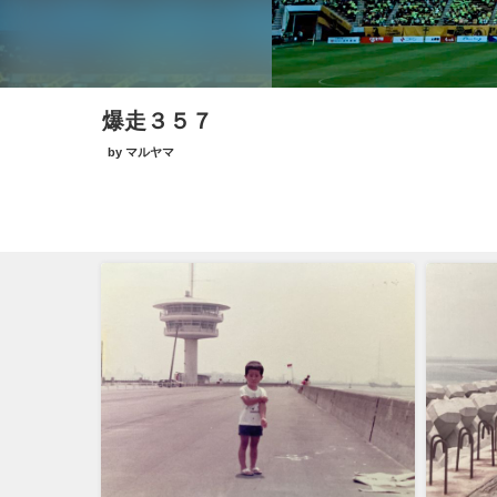
爆走３５７
by マルヤマ