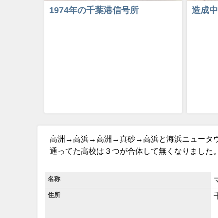
1974年の千葉港信号所
造成中
高洲→高浜→高洲→真砂→高浜と海浜ニュータ
通ってた高校は３つが合体して無くなりました
名称
住所