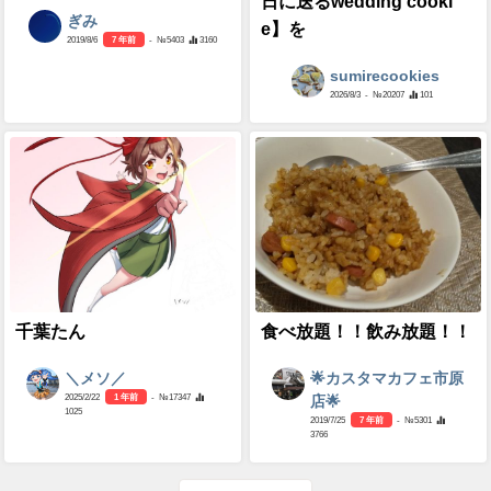
日に送るwedding cooki
ぎみ
e】を
2019/8/6
7 年前
- №5403
3160
sumirecookies
2026/8/3
- №20207
101
千葉たん
食べ放題！！飲み放題！！
＼メソ／
🌟カスタマカフェ市原
2025/2/22
1 年前
- №17347
店🌟
1025
2019/7/25
7 年前
- №5301
3766