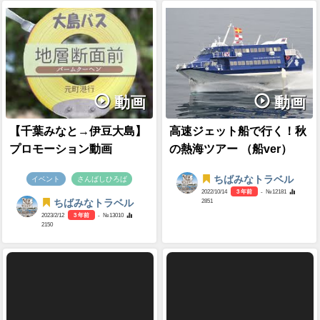
動画
動画
【千葉みなと→伊豆大島】
高速ジェット船で行く！秋
プロモーション動画
の熱海ツアー （船ver）
ちばみなトラベル
イベント
さんばしひろば
2022/10/14
3 年前
- №12181
2851
ちばみなトラベル
2023/2/12
3 年前
- №13010
2150