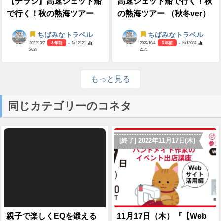
【チラシ】高速ジェット船
高速ジェット船で行く！秋
で行く！秋の熱海ツアー
の熱海ツアー （秋冬ver）
ちばみなトラベル
ちばみなトラベル
2022/10/7
3 年前
- №12121
2022/10/4
3 年前
- №12084
2638
2171
もっと見る
同じカテゴリーのコネタ
[終了] 2022年11月17日(木)
親子で楽しくEQを鍛える
11月17日（木）『【Web