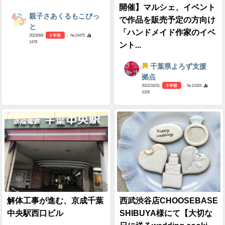
開催】マルシェ、イベント
親子さあくるもこぴっ
で作品を販売予定の方向け
と
「ハンドメイド作家のイベ
2023/9/8
2 年前
- №14475
1478
ント...
千葉県よろず支援
拠点
2022/10/31
3 年前
- №12324
1029
解体工事が進む、京成千葉
西武渋谷店CHOOSEBASE
中央駅西口ビル
SHIBUYA様にて【大切な