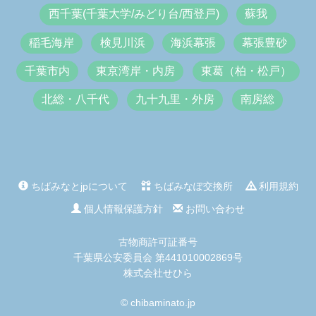
西千葉(千葉大学/みどり台/西登戸)
蘇我
稲毛海岸
検見川浜
海浜幕張
幕張豊砂
千葉市内
東京湾岸・内房
東葛（柏・松戸）
北総・八千代
九十九里・外房
南房総
ちばみなとjpについて
ちばみなぽ交換所
利用規約
個人情報保護方針
お問い合わせ
古物商許可証番号
千葉県公安委員会 第441010002869号
株式会社せひら
© chibaminato.jp