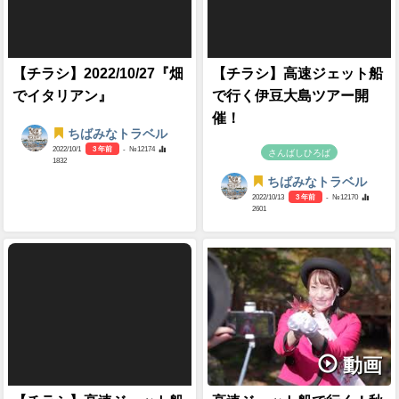
【チラシ】2022/10/27『畑
【チラシ】高速ジェット船
でイタリアン』
で行く伊豆大島ツアー開
催！
ちばみなトラベル
2022/10/1
3 年前
- №12174
さんばしひろば
1832
ちばみなトラベル
2022/10/13
3 年前
- №12170
2601
動画