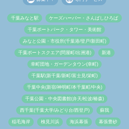
千葉みなと駅
ケーズハーバー・さんばしひろば
千葉ポートパーク・タワー・美術館
みなと公園・市役所(千葉港/登戸/新田町)
千葉ポートスクエア(問屋町/出洲港)
新港
幸町団地・ガーデンタウン(幸町)
千葉駅(新千葉/新町/富士見/栄町)
千葉中央(新宿/神明町/本千葉町/中央)
千葉公園・中央図書館(弁天/松波/椿森)
西千葉(千葉大学/みどり台/西登戸)
蘇我
稲毛海岸
検見川浜
海浜幕張
幕張豊砂