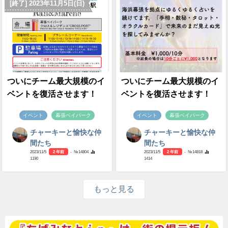
[終了] 2023年11月5日(日)
ついにチーム最大規模のイ
ついにチーム最大規模のイ
ベントを復活させます！
ベントを復活させます！
イベント
幕張ベイパーク
イベント
幕張ベイパーク
チャーキーと愉快な仲
チャーキーと愉快な仲
間たち
間たち
2023/11/5
2 年前
- №14804
2023/11/5
2 年前
- №14818
1190
1414
もっと見る