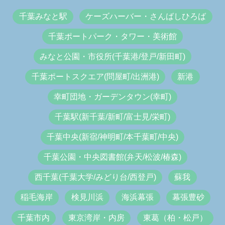
千葉みなと駅
ケーズハーバー・さんばしひろば
千葉ポートパーク・タワー・美術館
みなと公園・市役所(千葉港/登戸/新田町)
千葉ポートスクエア(問屋町/出洲港)
新港
幸町団地・ガーデンタウン(幸町)
千葉駅(新千葉/新町/富士見/栄町)
千葉中央(新宿/神明町/本千葉町/中央)
千葉公園・中央図書館(弁天/松波/椿森)
西千葉(千葉大学/みどり台/西登戸)
蘇我
稲毛海岸
検見川浜
海浜幕張
幕張豊砂
千葉市内
東京湾岸・内房
東葛（柏・松戸）