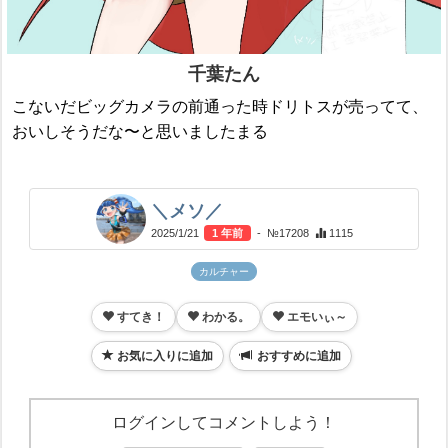
千葉たん
こないだビッグカメラの前通った時ドリトスが売ってて、
おいしそうだな〜と思いましたまる
＼メソ／
2025/1/21
1 年前
- №17208
1115
カルチャー
すてき！
わかる。
エモいぃ～
お気に入りに追加
おすすめに追加
ログインしてコメントしよう！