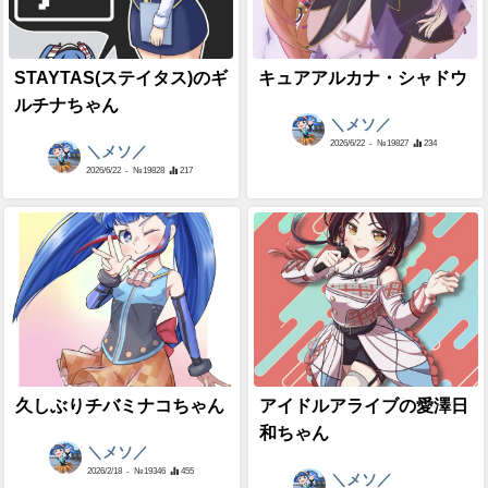
STAYTAS(ステイタス)のギ
キュアアルカナ・シャドウ
ルチナちゃん
＼メソ／
2026/6/22
- №19827
234
＼メソ／
2026/6/22
- №19828
217
久しぶりチバミナコちゃん
アイドルアライブの愛澤日
和ちゃん
＼メソ／
2026/2/18
- №19346
455
＼メソ／