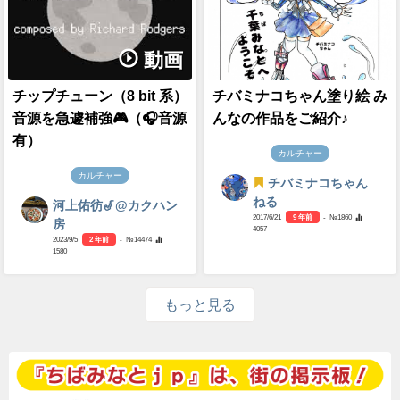
動画
チップチューン（8 bit 系）
チバミナコちゃん塗り絵 み
音源を急遽補強🎮（🎧音源
んなの作品をご紹介♪
有）
カルチャー
カルチャー
チバミナコちゃん
ねる
河上佑彷🎷@カクハン
2017/6/21
9 年前
- №1860
房
4057
2023/9/5
2 年前
- №14474
1580
もっと見る