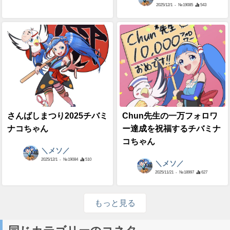
2025/12/1
- №19085
543
さんばしまつり2025チバミ
Chun先生の一万フォロワ
ナコちゃん
ー達成を祝福するチバミナ
コちゃん
＼メソ／
2025/12/1
- №19084
510
＼メソ／
2025/11/21
- №18997
627
もっと見る