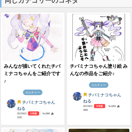
同じカテゴリーのコネタ
みんなが描いてくれたチバ
チバミナコちゃん塗り絵 み
ミナコちゃんをご紹介です
んなの作品をご紹介♪
♪
カルチャー
カルチャー
チバミナコちゃん
ねる
チバミナコちゃん
2017/6/21
9 年前
- №1853
ねる
3956
2017/6/21
9 年前
- №1866
2220