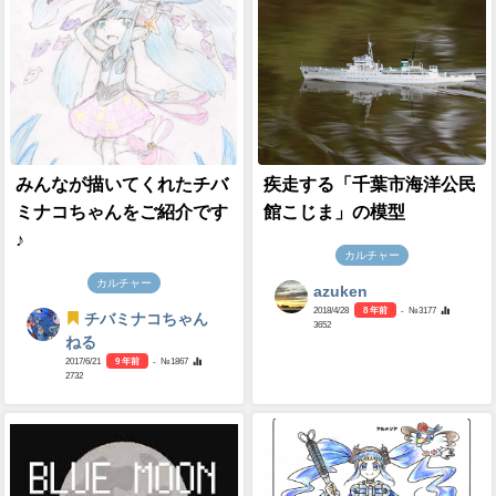
みんなが描いてくれたチバ
疾走する「千葉市海洋公民
ミナコちゃんをご紹介です
館こじま」の模型
♪
カルチャー
カルチャー
azuken
2018/4/28
8 年前
- №3177
チバミナコちゃん
3652
ねる
2017/6/21
9 年前
- №1867
2732