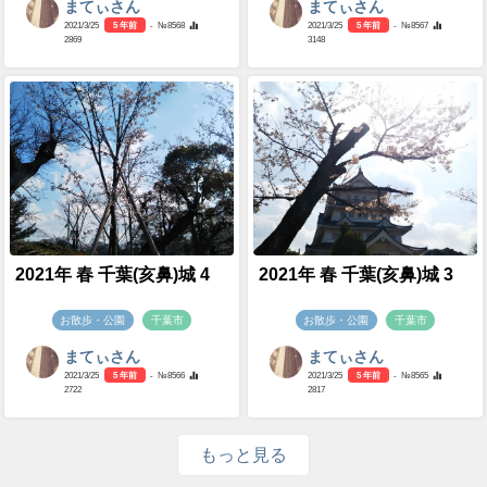
まてぃさん
まてぃさん
2021/3/25
5 年前
- №8568
2021/3/25
5 年前
- №8567
2869
3148
2021年 春 千葉(亥鼻)城 4
2021年 春 千葉(亥鼻)城 3
お散歩・公園
千葉市
お散歩・公園
千葉市
まてぃさん
まてぃさん
2021/3/25
5 年前
- №8566
2021/3/25
5 年前
- №8565
2722
2817
もっと見る