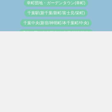
幸町団地・ガーデンタウン(幸町)
千葉駅(新千葉/新町/富士見/栄町)
千葉中央(新宿/神明町/本千葉町/中央)
千葉公園・中央図書館(弁天/松波/椿森)
西千葉(千葉大学/みどり台/西登戸)
蘇我
稲毛海岸
検見川浜
海浜幕張
幕張豊砂
千葉市内
東京湾岸・内房
東葛（柏・松戸）
北総・八千代
九十九里・外房
南房総
ちばみなとjpについて
ちばみなぽ交換所
利用規約
個人情報保護方針
お問い合わせ