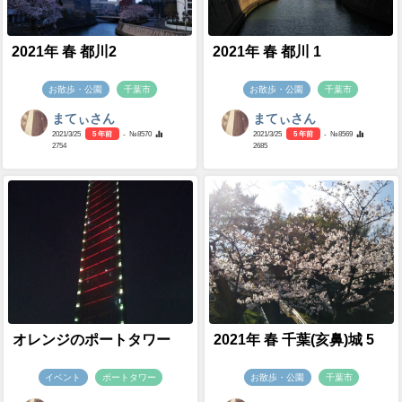
2021年 春 都川2
2021年 春 都川 1
お散歩・公園
千葉市
お散歩・公園
千葉市
まてぃさん
まてぃさん
2021/3/25
5 年前
- №8570
2021/3/25
5 年前
- №8569
2754
2685
オレンジのポートタワー
2021年 春 千葉(亥鼻)城 5
イベント
ポートタワー
お散歩・公園
千葉市