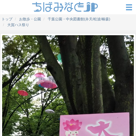
トップ
お散歩・公園
千葉公園・中央図書館(弁天/松波/椿森)
大賀ハス祭り