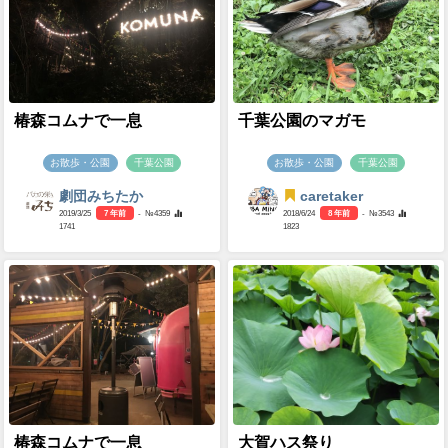
椿森コムナで一息
千葉公園のマガモ
お散歩・公園
千葉公園
お散歩・公園
千葉公園
劇団みちたか
caretaker
2019/3/25
7 年前
- №4359
2018/6/24
8 年前
- №3543
1741
1823
椿森コムナで一息
大賀ハス祭り