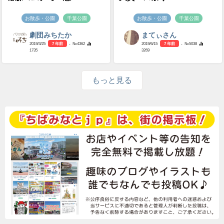
お散歩・公園
千葉公園
お散歩・公園
千葉公園
劇団みちたか
まてぃさん
2019/3/25
7 年前
- №4362
2019/6/15
7 年前
- №5038
1735
3269
もっと見る