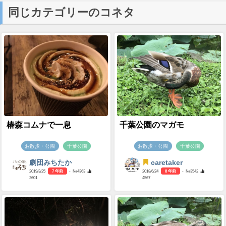
同じカテゴリーのコネタ
椿森コムナで一息
千葉公園のマガモ
お散歩・公園
千葉公園
お散歩・公園
千葉公園
劇団みちたか
caretaker
2019/3/25
7 年前
- №4363
2018/6/24
8 年前
- №3542
2601
4567