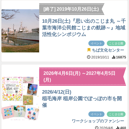
[終了] 2019年10月26日(土)
10月26日(土)『思い出のこじま丸 ～千
葉市海洋公民館こじまの航跡～』地域
活性化シンポジウム
イベント
こじま公園
ちば文化センター
2019/10/11
16875
2026年4月6日(月) ～2027年4月5日
(月)
2026/4/12(日)
稲毛海岸 稲岸公園でぽっぽの市を開
催
イベント
こじま公園
ワークショップのファンシー
2026/4/6
460