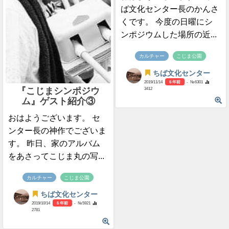
ば文化センター長のかんさ
くです。 今度の日曜にシ
ンポジウムした場所の近...
カルチャー
こじま公園
ちば文化センター
2019/11/14
6 年前
- №6301
『こじまシンポジウ
3412
ム』ゲスト紹介③
おはようございます。 セ
ンター長の神作でございま
す。 昨日、家のアルバム
をあさってこじま丸の写...
カルチャー
こじま公園
ちば文化センター
2019/10/14
6 年前
- №5921
2781