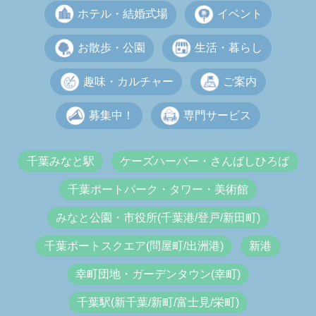
ホテル・結婚式場
イベント
お散歩・公園
生活・暮らし
趣味・カルチャー
ご案内
募集中！
専門サービス
千葉みなと駅
ケーズハーバー・さんばしひろば
千葉ポートパーク・タワー・美術館
みなと公園・市役所(千葉港/登戸/新田町)
千葉ポートスクエア(問屋町/出洲港)
新港
幸町団地・ガーデンタウン(幸町)
千葉駅(新千葉/新町/富士見/栄町)