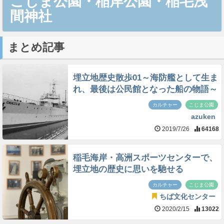
こじま公園・稲岸公園・稲毛浅
間神社
まとめ記事
埋立地歴史散歩01～海防艦として生ま
れ、最後は公民館となった船の物語～
カルチャー
こじま公園
azuken
2019/7/26
64168
稲毛海岸・高洲スポーツセンターで、
埋立地の歴史に思いを馳せる
カルチャー
こじま公園
ちば文化センター
2020/2/15
13022