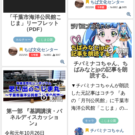
ちば文化センター
2021/5/6
5 年前
- №8862
3495
「千葉市海洋公民館こ
じま」リーフレット
（PDF）
カルチャー
こじま公園
動画
ちば文化センター
2021/5/6
5 年前
- №8861
3647
チバミナコちゃん、ち
ばみなとjpの記事を朗
読する。
▼チバミナコちゃんが朗読
した元記事はコチラ 『あ
動画
の「月刊公民館」に千葉市
海洋公民館「こじま」の...
第一部 『基調講演・パ
ネルディスカッショ
キャラ
こじま公園
ン』
チバミナコちゃん
令和元年10月26日