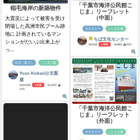
「千葉市海洋公民館こ
稲毛海岸の新築物件
じま」リーフレット
（中面）
大震災によって被害を受け
閉場した高洲市民プール跡
カルチャー
こじま公園
地に 計画されているマン
ちば文化センター
ションがだいぶ出来上が
2021/5/6
5 年前
- №8863
4375
っ...
生活・暮らし
こじま公園
Yozo Kobari@文案
屋
2022/10/20
3 年前
- №12237
1370
「千葉市海洋公民館こ
じま」リーフレット
（外面）
カルチャー
こじま公園