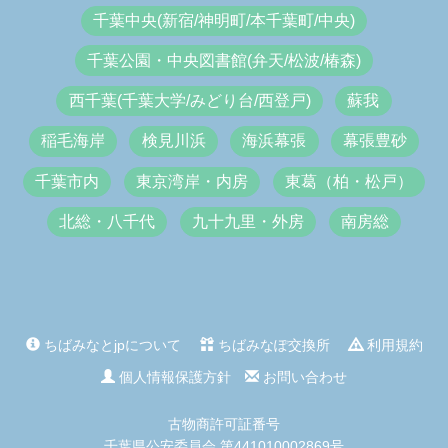
千葉中央(新宿/神明町/本千葉町/中央)
千葉公園・中央図書館(弁天/松波/椿森)
西千葉(千葉大学/みどり台/西登戸)
蘇我
稲毛海岸
検見川浜
海浜幕張
幕張豊砂
千葉市内
東京湾岸・内房
東葛（柏・松戸）
北総・八千代
九十九里・外房
南房総
ちばみなとjpについて
ちばみなぽ交換所
利用規約
個人情報保護方針
お問い合わせ
古物商許可証番号
千葉県公安委員会 第441010002869号