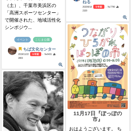
ねる
（土）、千葉市美浜区の
2020/8/18
5 年前
- №7790
2320
「高洲スポーツセンター」
で開催された、地域活性化
シンポジウ...
イベント
こじま公園
ちば文化センター
2019/11/22
6 年前
- №6431
2803
11月17日『ぽっぽの
市』
おはようございます。 ち