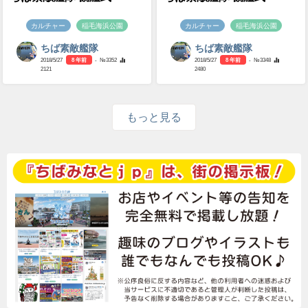
カルチャー
稲毛海浜公園
カルチャー
稲毛海浜公園
ちば素敵艦隊
ちば素敵艦隊
2018/5/27
8 年前
- №3352
2018/5/27
8 年前
- №3348
2121
2480
もっと見る