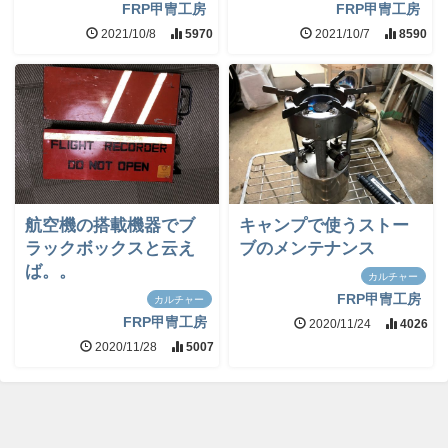
FRP甲冑工房
FRP甲冑工房
2021/10/8
5970
2021/10/7
8590
航空機の搭載機器でブ
キャンプで使うストー
ラックボックスと云え
ブのメンテナンス
ば。。
カルチャー
FRP甲冑工房
カルチャー
FRP甲冑工房
2020/11/24
4026
2020/11/28
5007