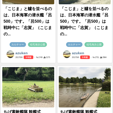
「こじま」と艫を並べるの
「こじま」と艫を並べるの
は、日本海軍の潜水艦「呂
は、日本海軍の潜水艦「呂
500」です。「呂500」は
500」です。「呂500」は
戦時中に「志賀」（こじま
戦時中に「志賀」（こじま
の...
の...
カルチャー
稲毛海浜公園
カルチャー
稲毛海浜公園
azuken
azuken
2017/5/6
9 年前
- №1749
2175
2017/5/6
9 年前
- №1751
2984
ちば素敵艦隊 観艦式
ちば素敵艦隊 観艦式