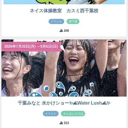
ネイス体操教室 カスミ西千葉校
イベント
西千葉
208
2026年7月20日(月) ～9月6日(日)
千葉みなと 水かけショー✨🌊Water Lush🌊✨
イベント
さんばしひろば
313