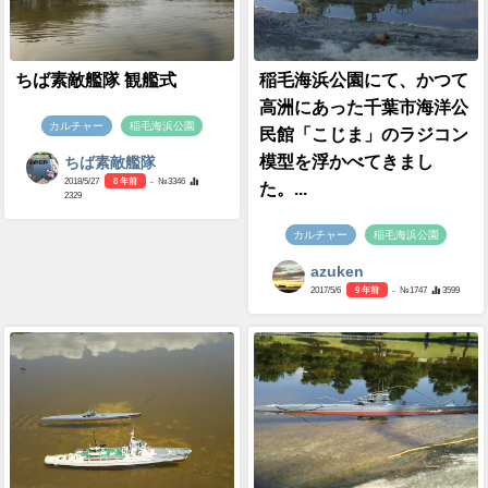
ちば素敵艦隊 観艦式
稲毛海浜公園にて、かつて
高洲にあった千葉市海洋公
カルチャー
稲毛海浜公園
民館「こじま」のラジコン
模型を浮かべてきまし
ちば素敵艦隊
2018/5/27
8 年前
- №3346
た。...
2329
カルチャー
稲毛海浜公園
azuken
2017/5/6
9 年前
- №1747
3599