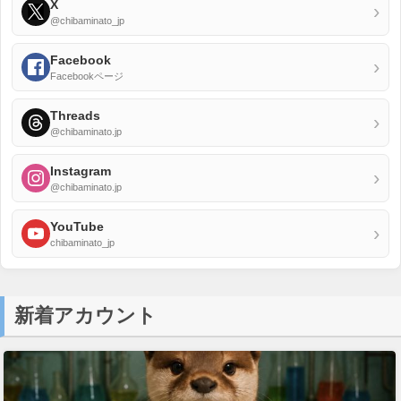
X
›
@chibaminato_jp
Facebook
›
Facebookページ
Threads
›
@chibaminato.jp
Instagram
›
@chibaminato.jp
YouTube
›
chibaminato_jp
新着アカウント